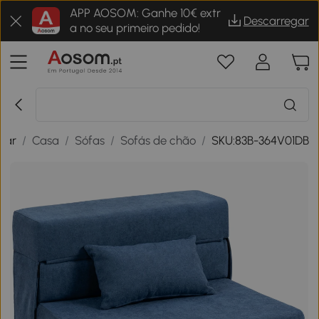
APP AOSOM: Ganhe 10€ extr
Descarregar
a no seu primeiro pedido!
tar
/
Casa
/
Sófas
/
Sofás de chão
/
SKU:83B-364V01DB