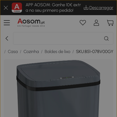
APP AOSOM: Ganhe 10€ extr
Descarregar
a no seu primeiro pedido!
ar
/
Casa
/
Cozinha
/
Baldes de lixo
/
SKU:851-078V00GY