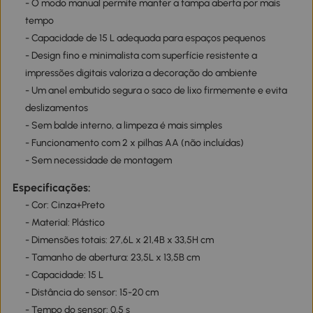
- O modo manual permite manter a tampa aberta por mais
tempo
- Capacidade de 15 L adequada para espaços pequenos
- Design fino e minimalista com superfície resistente a
impressões digitais valoriza a decoração do ambiente
- Um anel embutido segura o saco de lixo firmemente e evita
deslizamentos
- Sem balde interno, a limpeza é mais simples
- Funcionamento com 2 x pilhas AA (não incluídas)
- Sem necessidade de montagem
Especificações:
- Cor: Cinza+Preto
- Material: Plástico
- Dimensões totais: 27,6L x 21,4B x 33,5H cm
- Tamanho de abertura: 23,5L x 13,5B cm
- Capacidade: 15 L
- Distância do sensor: 15-20 cm
- Tempo do sensor: 0,5 s