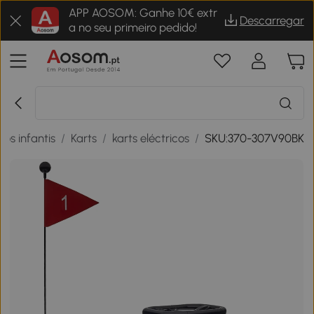
APP AOSOM: Ganhe 10€ extr
Descarregar
a no seu primeiro pedido!
los infantis
/
Karts
/
karts eléctricos
/
SKU:370-307V90BK