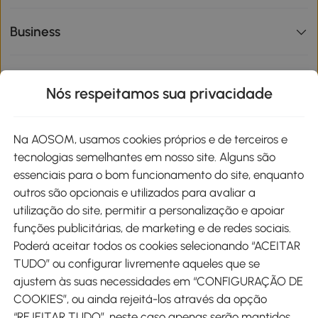
Business
Informações de interesse
Nós respeitamos sua privacidade
Site
Na AOSOM, usamos cookies próprios e de terceiros e
tecnologias semelhantes em nosso site. Alguns são
Métodos de pagamento
essenciais para o bom funcionamento do site, enquanto
outros são opcionais e utilizados para avaliar a
utilização do site, permitir a personalização e apoiar
funções publicitárias, de marketing e de redes sociais.
Poderá aceitar todos os cookies selecionando “ACEITAR
Envio
TUDO” ou configurar livremente aqueles que se
ajustem às suas necessidades em “CONFIGURAÇÃO DE
COOKIES”, ou ainda rejeitá-los através da opção
“REJEITAR TUDO”, neste caso apenas serão mantidos