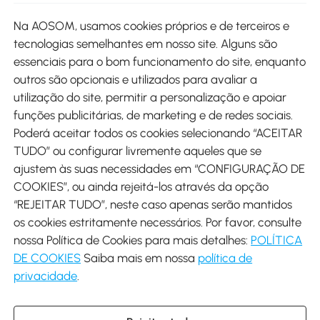
Site
Na AOSOM, usamos cookies próprios e de terceiros e
tecnologias semelhantes em nosso site. Alguns são
Métodos de pagamento
essenciais para o bom funcionamento do site, enquanto
outros são opcionais e utilizados para avaliar a
utilização do site, permitir a personalização e apoiar
funções publicitárias, de marketing e de redes sociais.
Poderá aceitar todos os cookies selecionando “ACEITAR
Envio
TUDO” ou configurar livremente aqueles que se
ajustem às suas necessidades em “CONFIGURAÇÃO DE
COOKIES”, ou ainda rejeitá-los através da opção
“REJEITAR TUDO”, neste caso apenas serão mantidos
os cookies estritamente necessários. Por favor, consulte
Descarregar Aosom App
nossa Política de Cookies para mais detalhes:
POLÍTICA
DE COOKIES
Saiba mais em nossa
política de
Google Play
privacidade
.