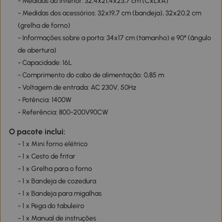
- Medidas do interior: 32,4x21,4x23,7 cm (CxLxA)
- Medidas dos acessórios: 32x19,7 cm (bandeja), 32x20,2 cm
(grelha de forno)
- Informações sobre a porta: 34x17 cm (tamanho) e 90° (ângulo
de abertura)
- Capacidade: 16L
- Comprimento do cabo de alimentação: 0,85 m
- Voltagem de entrada: AC 230V, 50Hz
- Potência: 1400W
- Referência: 800-200V90CW
O pacote inclui:
- 1 x Mini forno elétrico
- 1 x Cesto de fritar
- 1 x Grelha para o forno
- 1 x Bandeja de cozedura
- 1 x Bandeja para migalhas
- 1 x Pega do tabuleiro
- 1 x Manual de instruções