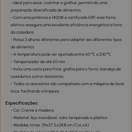
- Ideal para assar, cozinhar e grelhar, permitindo uma
preparação diversificada de alimentos
- Com uma potência e 1400W e certificado ERP, esse forno
elétrico assegura uma excelente eficiência energética a hora
da cozedura
- Possui 3 alturas diferentes para adaptar aos diferentes tipos
de alimentos
- A temperatura pode ser ajustada entre 60 ℃ a 230 ℃
- Temporizador de até 60 min
- Inclui uma cesta para fritar, grelha para o forno, bandeja de
cozedura e outros acessórios
- Todos os acessórios são compatíveis com a máquina de lavar
loiça, facilitando a limpeza
Especificações:
- Cor: Creme e madeira
- Material: Aço inoxidável, vidro temperado e plástico
- Medidas totais: 39x27,5x28,8 cm (CxLxA)