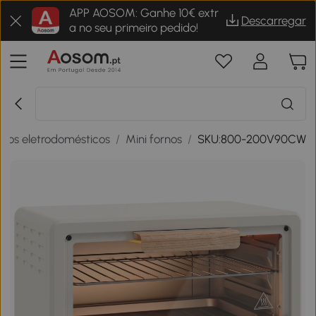
APP AOSOM: Ganhe 10€ extr
Descarregar
a no seu primeiro pedido!
nos eletrodomésticos
/
Mini fornos
/
SKU:800-200V90CW