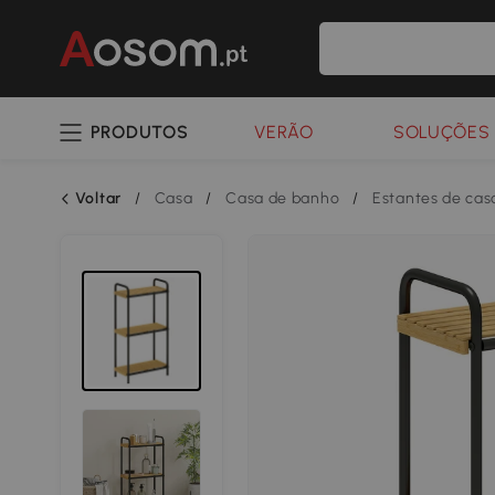
PRODUTOS
VERÃO
SOLUÇÕES 
Voltar
/
Casa
/
Casa de banho
/
Estantes de cas