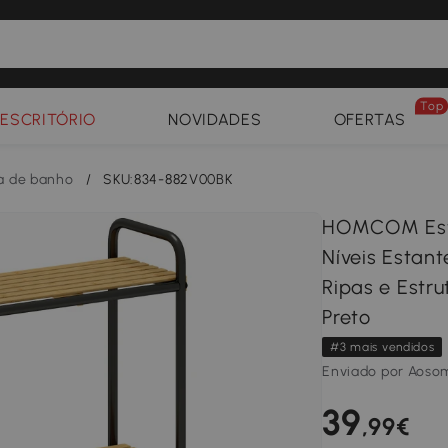
Top
ESCRITÓRIO
NOVIDADES
OFERTAS
a de banho
/
SKU:834-882V00BK
HOMCOM Esta
Níveis Estan
Ripas e Estr
Preto
#3 mais vendidos
Enviado por Aoso
39
,99€