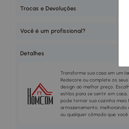
Trocas e Devoluções
Você é um profissional?
Detalhes
Transforme sua casa em um lar
Redecore ou complete os seus
design ao melhor preço. Escol
estilos para se sentir em casa
pode tornar sua cozinha mais 
armazenamento, melhorando a s
ou qualquer cômodo que você 