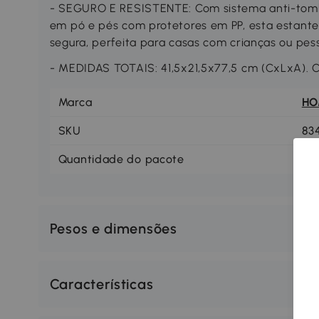
- SEGURO E RESISTENTE: Com sistema anti-tomb
em pó e pés com protetores em PP, esta estante
segura, perfeita para casas com crianças ou pes
- MEDIDAS TOTAIS: 41,5x21,5x77,5 cm (CxLxA). 
Marca
H
SKU
83
Quantidade do pacote
1
Pesos e dimensões
Características