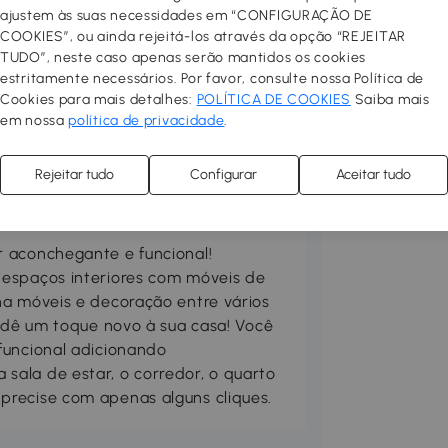
ajustem às suas necessidades em “CONFIGURAÇÃO DE
COOKIES”, ou ainda rejeitá-los através da opção “REJEITAR
TUDO”, neste caso apenas serão mantidos os cookies
estritamente necessários. Por favor, consulte nossa Política de
Cookies para mais detalhes:
POLÍTICA DE COOKIES
Saiba mais
em nossa
política de privacidade
.
Rejeitar tudo
Configurar
Aceitar tudo
 aconchegante e funcional!
 espaços interiores com móveis de
ha móveis e decoração entre vários
, dê um toque novo à sua casa! Você
funcional adicionando
ala de estar, o corredor, o quarto
precise com apenas alguns cliques.