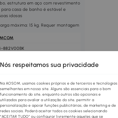
o, estrutura em aço com revestimento
 para casa de banho é estável e
soas idosas
Carga máxima: 15 kg. Requer montagem
OMCOM
4-882V00BK
Nós respeitamos sua privacidade
Na AOSOM, usamos cookies próprios e de terceiros e tecnologias
semelhantes em nosso site. Alguns são essenciais para o bom
funcionamento do site, enquanto outros são opcionais e
utilizados para avaliar a utilização do site, permitir a
personalização e apoiar funções publicitárias, de marketing e de
redes sociais. Poderá aceitar todos os cookies selecionando
“ACEITAR TUDO” ou configurar livremente aqueles que se