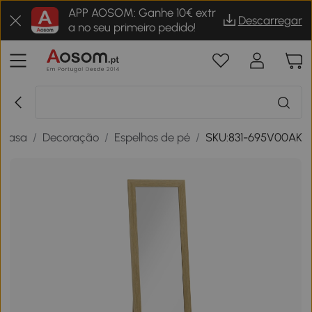
APP AOSOM: Ganhe 10€ extr
Descarregar
a no seu primeiro pedido!
Casa
/
Decoração
/
Espelhos de pé
/
SKU:831-695V00AK