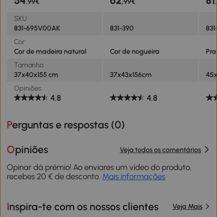
54
62
81
,99€
,99€
Sala de Estar Corredor
37x43x156cm Nogueira
SKU
831-695V00AK
831-390
83
Cor
Cor de madeira natural
Cor de nogueira
Pra
Tamanho
37x40x155 cm
37x43x156cm
45x
Opiniões
4.8
4.8
Perguntas e respostas (
0
)
Opiniões
Veja todos os comentários
Opinar dá prémio! Ao enviares um vídeo do produto,
recebes 20 € de desconto.
Mais informações
Inspira-te com os nossos clientes
Veja Mais