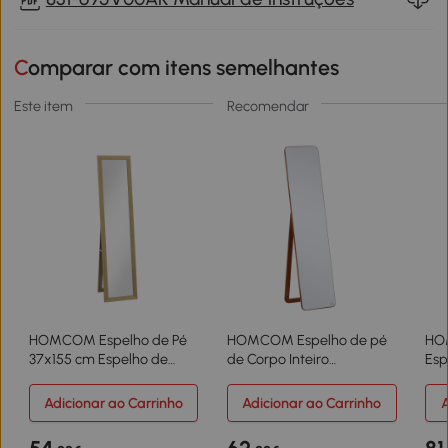
Comparar com itens semelhantes
Este item
Recomendar
HOMCOM Espelho de Pé
HOMCOM Espelho de pé
HO
37x155 cm Espelho de
de Corpo Inteiro
Esp
Corpo Inteiro Espelho de
Retangular Espelho de
45x
Parede Retangular com
Parede com 2 Formas de
Par
Adicionar ao Carrinho
Adicionar ao Carrinho
A
Estrutura de Madeira Cor
Uso Estrutura de Madeira
Lig
Madeira
de Pinho para Dormitórios
Mod