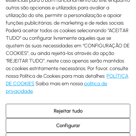
outros são opcionais e utilizados para avaliar a
utilização do site, permitir a personalização e apoiar
funções publicitárias, de marketing e de redes sociais.
Poderá aceitar todos os cookies selecionando “ACEITAR
Envio
TUDO” ou configurar livremente aqueles que se
ajustem às suas necessidades em “CONFIGURAÇÃO DE
COOKIES”, ou ainda rejeitá-los através da opção
“REJEITAR TUDO”, neste caso apenas serão mantidos
os cookies estritamente necessários. Por favor, consulte
Descarregar Aosom App
nossa Política de Cookies para mais detalhes:
POLÍTICA
DE COOKIES
Saiba mais em nossa
política de
Google Play
privacidade
.
Rejeitar tudo
+34 931 294 512 (Seg-Sex das 7:30 às 16:30h)
info@aosom.pt
Configurar
C/ Roc Gros, nº 15. 08550 Els Hostalets de Balenyà (Barcelona),
Espanha