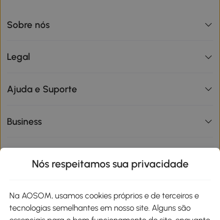
Sobre nós
Legal
Ajuda e Suporte
Business
Informações de interesse
Nós respeitamos sua privacidade
Site
Na AOSOM, usamos cookies próprios e de terceiros e
tecnologias semelhantes em nosso site. Alguns são
Métodos de pagamento
essenciais para o bom funcionamento do site, enquanto