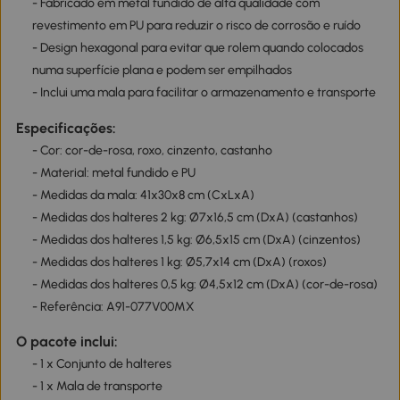
- Fabricado em metal fundido de alta qualidade com
revestimento em PU para reduzir o risco de corrosão e ruído
- Design hexagonal para evitar que rolem quando colocados
numa superfície plana e podem ser empilhados
- Inclui uma mala para facilitar o armazenamento e transporte
Especificações:
- Cor: cor-de-rosa, roxo, cinzento, castanho
- Material: metal fundido e PU
- Medidas da mala: 41x30x8 cm (CxLxA)
- Medidas dos halteres 2 kg: Ø7x16,5 cm (DxA) (castanhos)
- Medidas dos halteres 1,5 kg: Ø6,5x15 cm (DxA) (cinzentos)
- Medidas dos halteres 1 kg: Ø5,7x14 cm (DxA) (roxos)
- Medidas dos halteres 0,5 kg: Ø4,5x12 cm (DxA) (cor-de-rosa)
- Referência: A91-077V00MX
O pacote inclui:
- 1 x Conjunto de halteres
- 1 x Mala de transporte