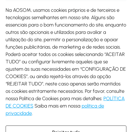
Site
Na AOSOM, usamos cookies próprios e de terceiros e
tecnologias semelhantes em nosso site. Alguns são
Métodos de pagamento
essenciais para o bom funcionamento do site, enquanto
outros são opcionais e utilizados para avaliar a
utilização do site, permitir a personalização e apoiar
funções publicitárias, de marketing e de redes sociais.
Poderá aceitar todos os cookies selecionando “ACEITAR
Envio
TUDO” ou configurar livremente aqueles que se
ajustem às suas necessidades em “CONFIGURAÇÃO DE
COOKIES”, ou ainda rejeitá-los através da opção
“REJEITAR TUDO”, neste caso apenas serão mantidos
os cookies estritamente necessários. Por favor, consulte
Descarregar Aosom App
nossa Política de Cookies para mais detalhes:
POLÍTICA
DE COOKIES
Saiba mais em nossa
política de
Google Play
privacidade
.