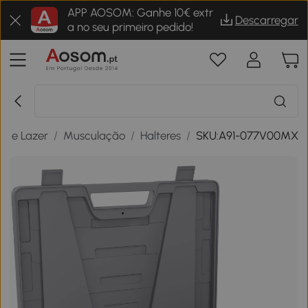
APP AOSOM: Ganhe 10€ extr
Descarregar
a no seu primeiro pedido!
os e Lazer
/
Musculação
/
Halteres
/
SKU:A91-077V00MX