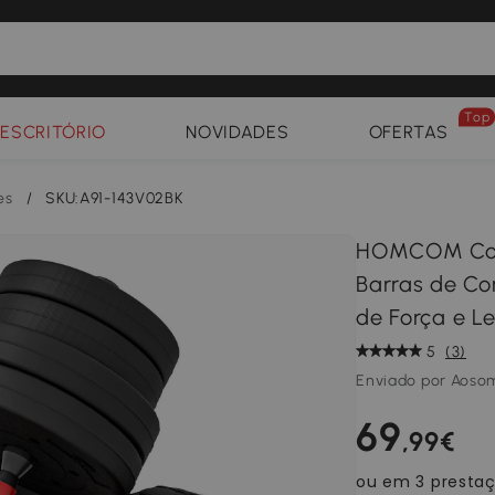
Top
ESCRITÓRIO
NOVIDADES
OFERTAS
es
/
SKU:A91-143V02BK
HOMCOM Conj
Barras de Co
de Força e L
5
(3)
Enviado por Aoso
69
,99€