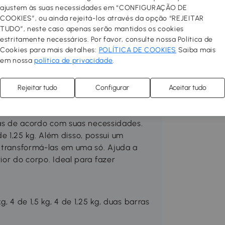
ajustem às suas necessidades em “CONFIGURAÇÃO DE
 aconchegante e funcional!
COOKIES”, ou ainda rejeitá-los através da opção “REJEITAR
 espaços interiores com móveis de
TUDO”, neste caso apenas serão mantidos os cookies
ha móveis e decoração entre vários
estritamente necessários. Por favor, consulte nossa Política de
, dê um toque novo à sua casa! Você
Cookies para mais detalhes:
POLÍTICA DE COOKIES
Saiba mais
funcional adicionando
em nossa
política de privacidade
.
ala de estar, o corredor, o quarto
precise com apenas alguns cliques.
Rejeitar tudo
Configurar
Aceitar tudo
ível barra ajustável? Possui 16 discos
rras de acordo com suas necessidades.
 de 1,25 kg. Além disso, possui um
e transformá-las em uma só. Ajuda a
ior do corpo. Ideal para fazer
, 4 de 1,5 kg, 4 de 1,25 kg, duas barras