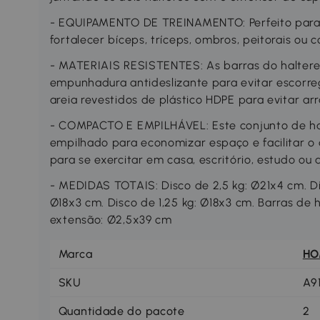
- EQUIPAMENTO DE TREINAMENTO: Perfeito para ex
fortalecer bíceps, tríceps, ombros, peitorais ou c
- MATERIAIS RESISTENTES: As barras do haltere
empunhadura antideslizante para evitar escorreg
areia revestidos de plástico HDPE para evitar a
- COMPACTO E EMPILHÁVEL: Este conjunto de hal
empilhado para economizar espaço e facilitar o
para se exercitar em casa, escritório, estudo ou
- MEDIDAS TOTAIS: Disco de 2,5 kg: Ø21x4 cm. Di
Ø18x3 cm. Disco de 1,25 kg: Ø18x3 cm. Barras de 
extensão: Ø2,5x39 cm
Marca
H
SKU
A9
Quantidade do pacote
2