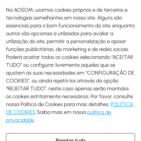
Site
Na AOSOM, usamos cookies próprios e de terceiros e
tecnologias semelhantes em nosso site. Alguns são
Métodos de pagamento
essenciais para o bom funcionamento do site, enquanto
outros são opcionais e utilizados para avaliar a
utilização do site, permitir a personalização e apoiar
funções publicitárias, de marketing e de redes sociais.
Poderá aceitar todos os cookies selecionando “ACEITAR
Envio
TUDO” ou configurar livremente aqueles que se
ajustem às suas necessidades em “CONFIGURAÇÃO DE
COOKIES”, ou ainda rejeitá-los através da opção
“REJEITAR TUDO”, neste caso apenas serão mantidos
os cookies estritamente necessários. Por favor, consulte
Descarregar Aosom App
nossa Política de Cookies para mais detalhes:
POLÍTICA
DE COOKIES
Saiba mais em nossa
política de
Google Play
privacidade
.
Rejeitar tudo