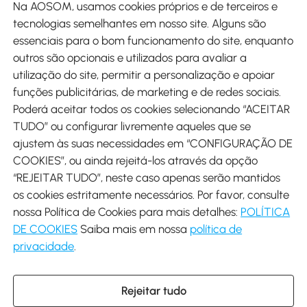
Na AOSOM, usamos cookies próprios e de terceiros e
tecnologias semelhantes em nosso site. Alguns são
Métodos de pagamento
essenciais para o bom funcionamento do site, enquanto
outros são opcionais e utilizados para avaliar a
utilização do site, permitir a personalização e apoiar
funções publicitárias, de marketing e de redes sociais.
Poderá aceitar todos os cookies selecionando “ACEITAR
Envio
TUDO” ou configurar livremente aqueles que se
ajustem às suas necessidades em “CONFIGURAÇÃO DE
COOKIES”, ou ainda rejeitá-los através da opção
“REJEITAR TUDO”, neste caso apenas serão mantidos
os cookies estritamente necessários. Por favor, consulte
Descarregar Aosom App
nossa Política de Cookies para mais detalhes:
POLÍTICA
DE COOKIES
Saiba mais em nossa
política de
Google Play
privacidade
.
Rejeitar tudo
+34 931 294 512 (Seg-Sex das 7:30 às 16:30h)