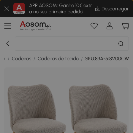
APP AOSOM: Ganhe 10€ extr
Descarregar
a no seu primeiro pedido!
sa
/
Cadeiras
/
Cadeiras de tecido
/
SKU:83A-518V00CW