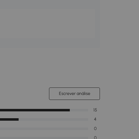
Escrever análise
15
4
0
0