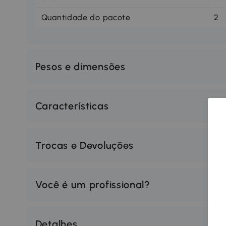
Quantidade do pacote
2
Pesos e dimensões
Características
Trocas e Devoluções
Você é um profissional?
Detalhes