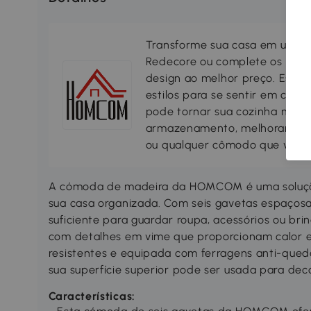
Transforme sua casa em um lar
Redecore ou complete os seus
design ao melhor preço. Escol
estilos para se sentir em casa
pode tornar sua cozinha mais 
armazenamento, melhorando a s
ou qualquer cômodo que você 
A cómoda de madeira da HOMCOM é uma solução
sua casa organizada. Com seis gavetas espaçosa
suficiente para guardar roupa, acessórios ou br
com detalhes em vime que proporcionam calor e 
resistentes e equipada com ferragens anti-queda
sua superfície superior pode ser usada para dec
Características: