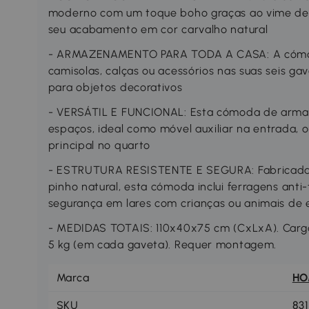
moderno com um toque boho graças ao vime dec
seu acabamento em cor carvalho natural
- ARMAZENAMENTO PARA TODA A CASA: A cómod
camisolas, calças ou acessórios nas suas seis gav
para objetos decorativos
- VERSÁTIL E FUNCIONAL: Esta cómoda de arma
espaços, ideal como móvel auxiliar na entrada, o
principal no quarto
- ESTRUTURA RESISTENTE E SEGURA: Fabricada
pinho natural, esta cómoda inclui ferragens ant
segurança em lares com crianças ou animais de
- MEDIDAS TOTAIS: 110x40x75 cm (CxLxA). Carga 
5 kg (em cada gaveta). Requer montagem.
Marca
H
SKU
83