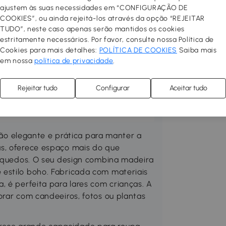
ajustem às suas necessidades em “CONFIGURAÇÃO DE
COOKIES”, ou ainda rejeitá-los através da opção “REJEITAR
TUDO”, neste caso apenas serão mantidos os cookies
 aconchegante e funcional!
estritamente necessários. Por favor, consulte nossa Política de
 espaços interiores com móveis de
Cookies para mais detalhes:
POLÍTICA DE COOKIES
Saiba mais
ha móveis e decoração entre vários
em nossa
política de privacidade
.
, dê um toque novo à sua casa! Você
funcional adicionando
Rejeitar tudo
Configurar
Aceitar tudo
ala de estar, o corredor, o quarto
precise com apenas alguns cliques.
 elegante e prática para manter a
s, oferece espaço mais do que
inquedos. O seu design combina madeira
estilo boho. Fabricada com materiais
, é perfeita para lares com crianças. A
orar com candeeiros, fotos ou plantas