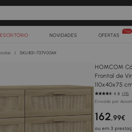
Top
ESCRITÓRIO
NOVIDADES
OFERTAS
odas
/
SKU:831-737V00AK
HOMCOM Cóm
Frontal de V
110x40x75 c
4.8
(19)
Enviado por Aoso
162
,99€