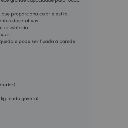
ece grande capacidade para roupa,
que proporciona calor e estilo
mentos decorativos
e resistência
impar
-queda e pode ser fixada à parede
terior)
5 kg (cada gaveta)