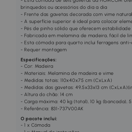
- Esta cómoda de seis gavetas da HOMCOM ofer
brinquedos ou acessórios do dia a dia
- Frente das gavetas decorada com vime natural 
- A superfície superior é ideal para colocar ele
- Pés de pinho sólido que oferecem estabilidade 
- Fabricada em melamina de madeira, fácil de l
- Esta cómoda para quarto inclui ferragens anti
- Requer montagem
Especificações:
- Cor: Madeira
- Materiais: Melamina de madeira e vime
- Medidas totais: 110x40x75 cm (CxLxA)
- Medidas das gavetas: 49,5x33x13 cm (CxLxA)(in
- Altura do chão: 14 cm
- Carga máxima: 40 kg (total), 10 kg (bancada), 
- Referência: 831-737V00AK
O pacote inclui:
- 1 x Cómoda