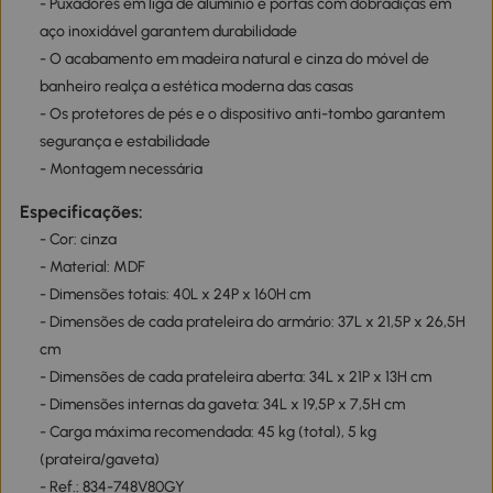
- Puxadores em liga de alumínio e portas com dobradiças em
aço inoxidável garantem durabilidade
- O acabamento em madeira natural e cinza do móvel de
banheiro realça a estética moderna das casas
- Os protetores de pés e o dispositivo anti-tombo garantem
segurança e estabilidade
- Montagem necessária
Especificações:
- Cor: cinza
- Material: MDF
- Dimensões totais: 40L x 24P x 160H cm
- Dimensões de cada prateleira do armário: 37L x 21,5P x 26,5H
cm
- Dimensões de cada prateleira aberta: 34L x 21P x 13H cm
- Dimensões internas da gaveta: 34L x 19,5P x 7,5H cm
- Carga máxima recomendada: 45 kg (total), 5 kg
(prateira/gaveta)
- Ref.: 834-748V80GY