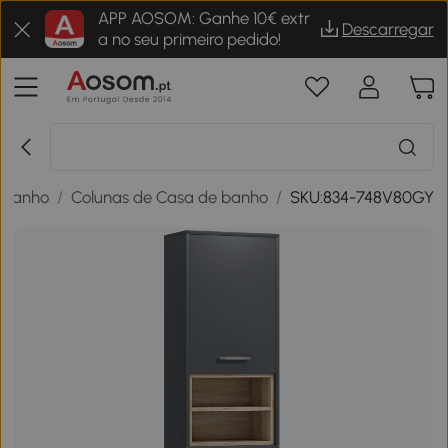
APP AOSOM: Ganhe 10€ extr
Descarregar
a no seu primeiro pedido!
 banho
/
Colunas de Casa de banho
/
SKU:834-748V80GY