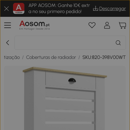
APP AOSOM: Ganhe 10€ extr
Descarregar
a no seu primeiro pedido!
matização
/
Coberturas de radiador
/
SKU:820-398V00WT