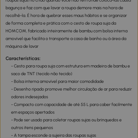
roupas sujas no chão quando você não tem onde colocá-las causa
bagunça e faz com que lavar a roupa demore mais na hora de
recolhê-la. É hora de quebrar esses maus hábitos e se organizar
de forma completa e prática com o cesto de roupa suja da
HOMCOM, fabricado inteiramente de bambu com bolsa interna
amovível que facilita o transporte a casa de banho ou à área da
máquina de lavar
Características:
- Cesto para roupa suja com estrutura em madeira de bambu e
saco de TNT (tecido não tecido)
- Bolsa interna amovível para maior comodidade
- Desenho ripado promove melhor circulação de ar para reduzir
odores indesejados
- Compacto com capacidade de até 55 L para caber facilmente
em espaços apertados
- Pode ser usado para coletar roupas sujas ou brinquedos e
outros itens pequenos
- A tampa esconde a sujeira das roupas sujas