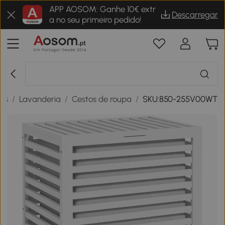
APP AOSOM: Ganhe 10€ extr
Descarregar
a no seu primeiro pedido!
ens
/
Lavanderia
/
Cestos de roupa
/
SKU:850-255V00WT