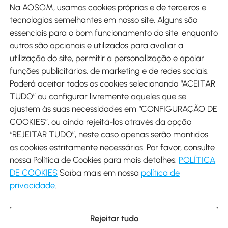
Na AOSOM, usamos cookies próprios e de terceiros e
tecnologias semelhantes em nosso site. Alguns são
Métodos de pagamento
essenciais para o bom funcionamento do site, enquanto
outros são opcionais e utilizados para avaliar a
utilização do site, permitir a personalização e apoiar
funções publicitárias, de marketing e de redes sociais.
Poderá aceitar todos os cookies selecionando “ACEITAR
Envio
TUDO” ou configurar livremente aqueles que se
ajustem às suas necessidades em “CONFIGURAÇÃO DE
COOKIES”, ou ainda rejeitá-los através da opção
“REJEITAR TUDO”, neste caso apenas serão mantidos
os cookies estritamente necessários. Por favor, consulte
Descarregar Aosom App
nossa Política de Cookies para mais detalhes:
POLÍTICA
DE COOKIES
Saiba mais em nossa
política de
Google Play
privacidade
.
Rejeitar tudo
+34 931 294 512 (Seg-Sex das 7:30 às 16:30h)