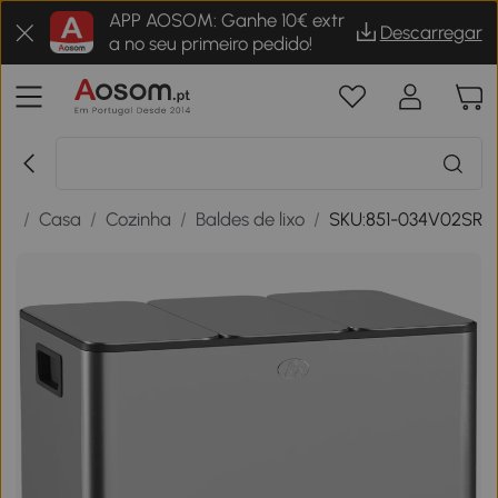
APP AOSOM: Ganhe 10€ extr
Descarregar
a no seu primeiro pedido!
ar
/
Casa
/
Cozinha
/
Baldes de lixo
/
SKU:851-034V02SR