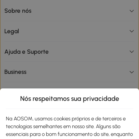
Sobre nós
Legal
Ajuda e Suporte
Business
Informações de interesse
Nós respeitamos sua privacidade
Site
Na AOSOM, usamos cookies próprios e de terceiros e
tecnologias semelhantes em nosso site. Alguns são
Métodos de pagamento
essenciais para o bom funcionamento do site, enquanto