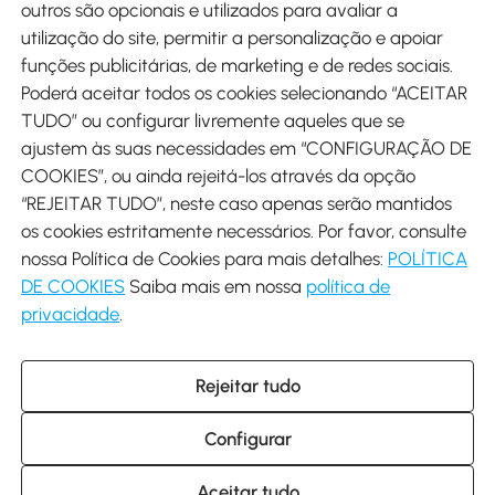
outros são opcionais e utilizados para avaliar a
utilização do site, permitir a personalização e apoiar
funções publicitárias, de marketing e de redes sociais.
Poderá aceitar todos os cookies selecionando “ACEITAR
Envio
TUDO” ou configurar livremente aqueles que se
ajustem às suas necessidades em “CONFIGURAÇÃO DE
COOKIES”, ou ainda rejeitá-los através da opção
“REJEITAR TUDO”, neste caso apenas serão mantidos
os cookies estritamente necessários. Por favor, consulte
Descarregar Aosom App
nossa Política de Cookies para mais detalhes:
POLÍTICA
DE COOKIES
Saiba mais em nossa
política de
Google Play
privacidade
.
Rejeitar tudo
+34 931 294 512 (Seg-Sex das 7:30 às 16:30h)
info@aosom.pt
Configurar
C/ Roc Gros, nº 15. 08550 Els Hostalets de Balenyà (Barcelona),
Espanha
© 2014-2026 SPANISH AOSOM SL (NIF: B66295775) Todos os
Aceitar tudo