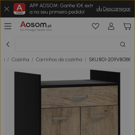
APP AOSOM: Ganhe 10€ extr
Descarregar
a no seu primeiro pedido!
sa
/
Cozinha
/
Carrinhos de cozinha
/
SKU:801-209V80BK