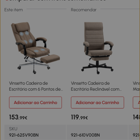
Este item
Recomendar
Vinsetto Cadeira de
Vinsetto Cadeira de
Vin
Escritório com 6 Pontos de
Escritório Reclinável com
Mas
Massagem com Vibração
Altura Ajustável Apoio para
de 
Reclinável com Altura
os Braços Apoio para os
com
Adicionar ao Carrinho
Adicionar ao Carrinho
A
Ajustável 65x61x101-113 cm
Pés Retrátil 68x67x106-
Con
Marrom
114cm Marrom
67x
153
119
14
,99€
,99€
SKU
921-625V90BN
921-610V00BN
921