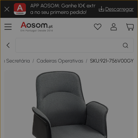
APP AOSOM: Ganhe 10€ extr
Descarregar
a no seu primeiro pedido!
ra Secretária
/
Cadeiras Operativas
/
SKU:921-756V00GY