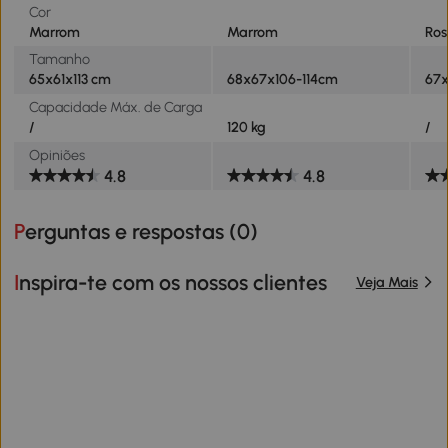
Cor
Marrom
Marrom
Ro
Tamanho
65x61x113 cm
68x67x106-114cm
67x
Capacidade Máx. de Carga
/
120 kg
/
Opiniões
4.8
4.8
Perguntas e respostas (
0
)
Inspira-te com os nossos clientes
Veja Mais