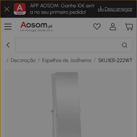
APP AOSOM: Ganhe 10€ extr
Descarregar
a no seu primeiro pedido!
sa
/
Decoração
/
Espelhos de Joalheiros
/
SKU:831-222WT