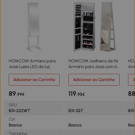
HOMCOM Armário para
HOMCOM Joalheiro de Pé
HOM
Joias Luzes LED de luz
Armário para Joias com 6
Arm
Reclinável Madeira
Luzes LED Fechadura
Fit
30x36x146cm cor Branco
Organizador de Joias com
Fec
Adicionar ao Carrinho
Adicionar ao Carrinho
A
Prateleiras Suportes para
Org
Anéis 38x38x157cm Branco
Pra
89
119
8
,99€
,95€
Ané
46x
SKU
831-222WT
831-327
83
Cor
Branco
Branco
Bra
Tamanho