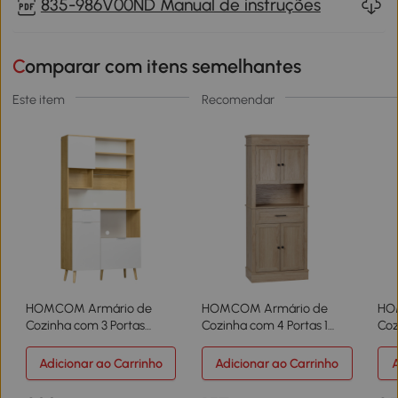
835-986V00ND Manual de instruções
Comparar com itens semelhantes
Este item
Recomendar
HOMCOM Armário de
HOMCOM Armário de
HO
Cozinha com 3 Portas
Cozinha com 4 Portas 1
Coz
Gaveta Prateleira Ajustável
Gaveta e Prateleira Aberta
Por
Bancada para Micro-
para Sala de Estar Sala de
Abe
Adicionar ao Carrinho
Adicionar ao Carrinho
A
Ondas e Suporte para
Jantar 74x39,5x183cm
119
Panos 93x40x180 cm
Carvalho