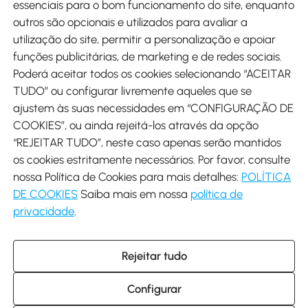
Métodos de pagamento
essenciais para o bom funcionamento do site, enquanto
outros são opcionais e utilizados para avaliar a
utilização do site, permitir a personalização e apoiar
funções publicitárias, de marketing e de redes sociais.
Poderá aceitar todos os cookies selecionando “ACEITAR
Envio
TUDO” ou configurar livremente aqueles que se
ajustem às suas necessidades em “CONFIGURAÇÃO DE
COOKIES”, ou ainda rejeitá-los através da opção
“REJEITAR TUDO”, neste caso apenas serão mantidos
os cookies estritamente necessários. Por favor, consulte
Descarregar Aosom App
nossa Política de Cookies para mais detalhes:
POLÍTICA
DE COOKIES
Saiba mais em nossa
política de
Google Play
privacidade
.
Rejeitar tudo
+34 931 294 512 (Seg-Sex das 7:30 às 16:30h)
info@aosom.pt
Configurar
C/ Roc Gros, nº 15. 08550 Els Hostalets de Balenyà (Barcelona),
Espanha