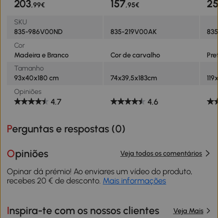
203
157
2
,99€
,95€
Madeira e Branco
SKU
835-986V00ND
835-219V00AK
83
Cor
Madeira e Branco
Cor de carvalho
Pre
Tamanho
93x40x180 cm
74x39,5x183cm
119
Opiniões
4.7
4.6
Perguntas e respostas (
0
)
Opiniões
Veja todos os comentários
Opinar dá prémio! Ao enviares um vídeo do produto,
recebes 20 € de desconto.
Mais informações
Inspira-te com os nossos clientes
Veja Mais