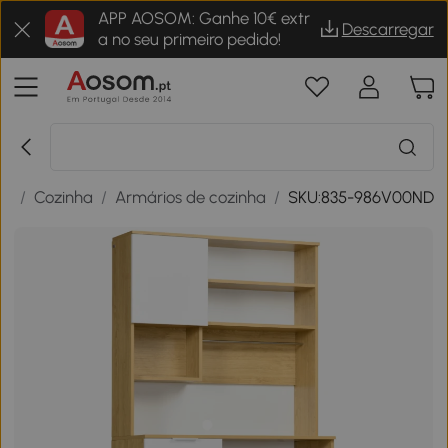
APP AOSOM: Ganhe 10€ extr
Descarregar
a no seu primeiro pedido!
sa
/
Cozinha
/
Armários de cozinha
/
SKU:835-986V00ND