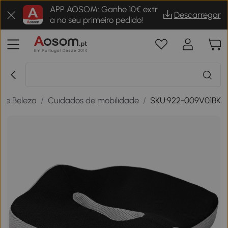
APP AOSOM: Ganhe 10€ extr
Descarregar
a no seu primeiro pedido!
 e Beleza
/
Cuidados de mobilidade
/
SKU:922-009V01BK