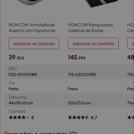
HOMCOM Almofada de
HOMCOM Rampa para
HO
Assento com Espuma de
Cadeiras de Rodas
Cam
Viscoelástica para Cadeira
Dobrável 122x73,5 cm
de 
com Base Antiderrapante
Rampa Portátil de Alumínio
com
Adicionar ao Carrinho
Adicionar ao Carrinho
A
e Capa de Malha 44x39x13
Antiderrapante para
Bol
cm Preto
Escadas e Declives Preto
71x
39
145
4
,90€
,99€
SKU
922-009V01BK
713-022V00BK
713
Cor
Preto
Preto
Pre
Tamanho
44x39x13 cm
122x73,5 cm
71x
Opiniões
4
4.7