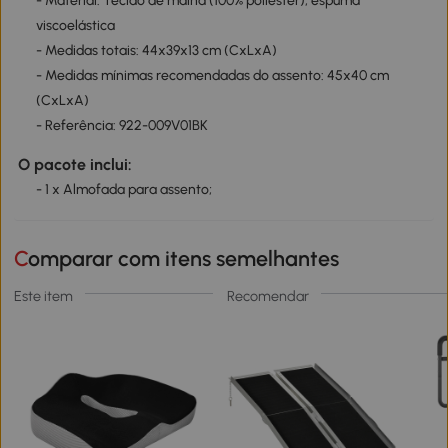
- Material: Tecido de malha (100% poliéster), espuma
viscoelástica
- Medidas totais: 44x39x13 cm (CxLxA)
- Medidas mínimas recomendadas do assento: 45x40 cm
(CxLxA)
- Referência: 922-009V01BK
O pacote inclui:
- 1 x Almofada para assento;
Comparar com itens semelhantes
Este item
Recomendar