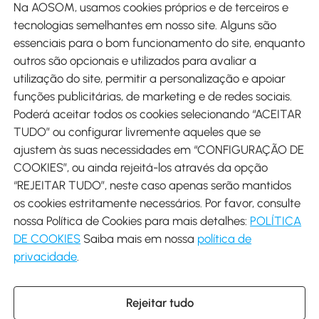
Na AOSOM, usamos cookies próprios e de terceiros e
tecnologias semelhantes em nosso site. Alguns são
Métodos de pagamento
essenciais para o bom funcionamento do site, enquanto
outros são opcionais e utilizados para avaliar a
utilização do site, permitir a personalização e apoiar
funções publicitárias, de marketing e de redes sociais.
Poderá aceitar todos os cookies selecionando “ACEITAR
Envio
TUDO” ou configurar livremente aqueles que se
ajustem às suas necessidades em “CONFIGURAÇÃO DE
COOKIES”, ou ainda rejeitá-los através da opção
“REJEITAR TUDO”, neste caso apenas serão mantidos
os cookies estritamente necessários. Por favor, consulte
Descarregar Aosom App
nossa Política de Cookies para mais detalhes:
POLÍTICA
DE COOKIES
Saiba mais em nossa
política de
Google Play
privacidade
.
Rejeitar tudo
+34 931 294 512 (Seg-Sex das 7:30 às 16:30h)