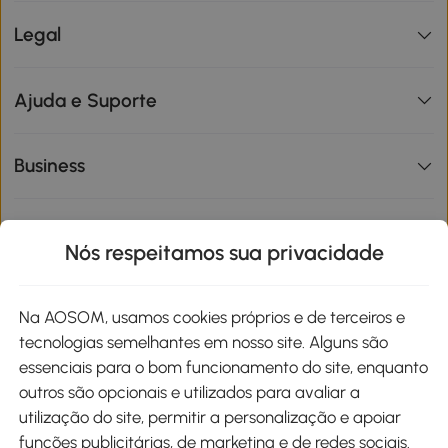
Legal
Ajuda e Suporte
Business
Informações de interesse
Nós respeitamos sua privacidade
Site
Na AOSOM, usamos cookies próprios e de terceiros e
tecnologias semelhantes em nosso site. Alguns são
Métodos de pagamento
essenciais para o bom funcionamento do site, enquanto
outros são opcionais e utilizados para avaliar a
utilização do site, permitir a personalização e apoiar
funções publicitárias, de marketing e de redes sociais.