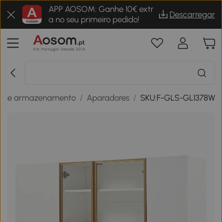
APP AOSOM: Ganhe 10€ extr
Descarregar
a no seu primeiro pedido!
s de armazenamento
/
Aparadores
/
SKU:F-GLS-GL1378W