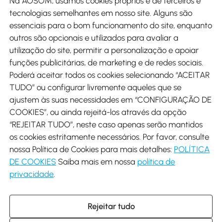
Na AOSOM, usamos cookies próprios e de terceiros e
tecnologias semelhantes em nosso site. Alguns são
Métodos de pagamento
essenciais para o bom funcionamento do site, enquanto
outros são opcionais e utilizados para avaliar a
utilização do site, permitir a personalização e apoiar
funções publicitárias, de marketing e de redes sociais.
Poderá aceitar todos os cookies selecionando “ACEITAR
Envio
TUDO” ou configurar livremente aqueles que se
ajustem às suas necessidades em “CONFIGURAÇÃO DE
COOKIES”, ou ainda rejeitá-los através da opção
“REJEITAR TUDO”, neste caso apenas serão mantidos
os cookies estritamente necessários. Por favor, consulte
Descarregar Aosom App
nossa Política de Cookies para mais detalhes:
POLÍTICA
DE COOKIES
Saiba mais em nossa
política de
Google Play
privacidade
.
Rejeitar tudo
+34 931 294 512 (Seg-Sex das 7:30 às 16:30h)
info@aosom.pt