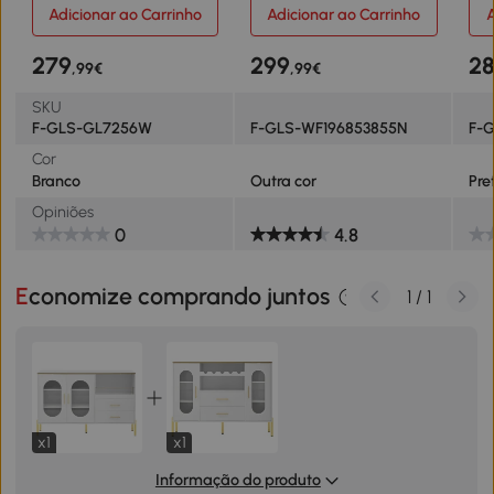
140x38x90 cm, Branco
Amplo Espaço de
Adicionar ao Carrinho
Adicionar ao Carrinho
A
Arrumação, 160,5x35,5x78
cm, Cor Natural
279
299
2
,99€
,99€
SKU
F-GLS-GL7256W
F-GLS-WF196853855N
F-
Cor
Branco
Outra cor
Pre
Opiniões
0
4.8
Economize comprando juntos
1
/
1
x1
x1
Informação do produto