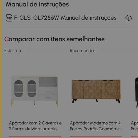
Manual de instruções
F-GLS-GL7256W Manual de instruções
Comparar com itens semelhantes
Este item
Recomendar
Aparador com 2 Gavetas e
Aparador Moderno com 4
Apa
2 Portas de Vidro, Amplo
Portas, Padrão Geométrico
Por
Espaço de Arrumação,
de Veios de Madeira,
117