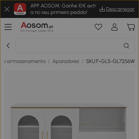
APP AOSOM: Ganhe 10€ extr
Descarregar
a no seu primeiro pedido!
 de armazenamento
/
Aparadores
/
SKU:F-GLS-GL7256W