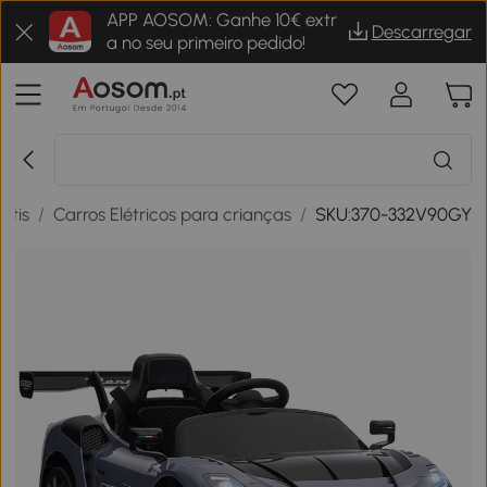
APP AOSOM: Ganhe 10€ extr
Descarregar
a no seu primeiro pedido!
ntis
/
Carros Elétricos para crianças
/
SKU:370-332V90GY