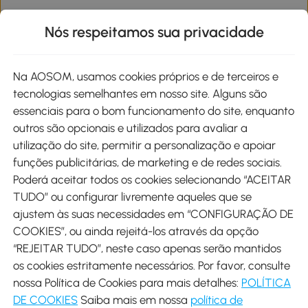
Informações de interesse
Nós respeitamos sua privacidade
Site
Na AOSOM, usamos cookies próprios e de terceiros e
tecnologias semelhantes em nosso site. Alguns são
Métodos de pagamento
essenciais para o bom funcionamento do site, enquanto
outros são opcionais e utilizados para avaliar a
utilização do site, permitir a personalização e apoiar
funções publicitárias, de marketing e de redes sociais.
Poderá aceitar todos os cookies selecionando “ACEITAR
Envio
TUDO” ou configurar livremente aqueles que se
ajustem às suas necessidades em “CONFIGURAÇÃO DE
COOKIES”, ou ainda rejeitá-los através da opção
“REJEITAR TUDO”, neste caso apenas serão mantidos
os cookies estritamente necessários. Por favor, consulte
Descarregar Aosom App
nossa Política de Cookies para mais detalhes:
POLÍTICA
DE COOKIES
Saiba mais em nossa
política de
Google Play