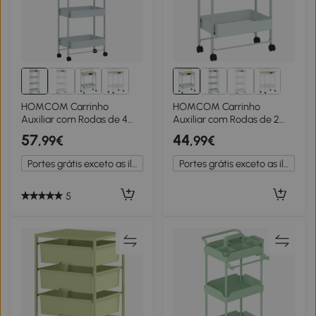
HOMCOM Carrinho
HOMCOM Carrinho
Auxiliar com Rodas de 4
Auxiliar com Rodas de 2
Níveis Carrinho de Cozinha
Níveis Carrinho de Cozinha
57
44
,99€
,99€
com 1 Gaveta e 3 Cestos
com 1 Gaveta e 1 Cesto
Carrinho Organizador
Carrinho Organizador
Portes grátis exceto as ilhas
Portes grátis exceto as ilhas
45x29,5x117,5 cm Verde
45x29,5x68 cm Verde
Claro
5