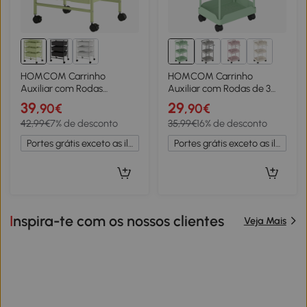
HOMCOM Carrinho
HOMCOM Carrinho
Auxiliar com Rodas
Auxiliar com Rodas de 3
Carrinho de Cozinha de 3
Níveis com Cestos
39
29
,90€
,90€
Níveis com 3 Cestos e
Extraíveis Suporte para
42,99€
7% de desconto
35,99€
16% de desconto
Estrutura de Aço
Toalhas e Estrutura de
40,8x33,5x60,5 cm Verde
Metal 42x42,5x76 cm
Portes grátis exceto as ilhas
Portes grátis exceto as ilhas
Verde
Inspira-te com os nossos clientes
Veja Mais