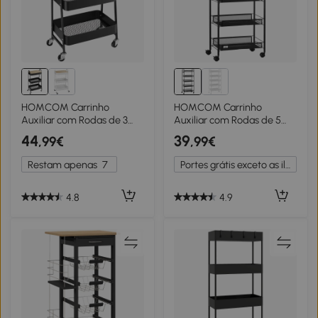
HOMCOM Carrinho
HOMCOM Carrinho
Auxiliar com Rodas de 3
Auxiliar com Rodas de 5
Níveis Carrinho de Cozinha
Níveis com Cestos de
44
39
,99€
,99€
com 3 Cestas de Aço e 1
Malha Removíveis e
Bancada de Madeira
Estrutura de Aço
Restam apenas
7
Portes grátis exceto as ilhas
45x31x79,4 cm Preto
45x26,5x106 cm Preto
4.8
4.9