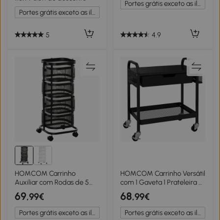
Portes grátis exceto as ilhas
Portes grátis exceto as ilhas
5
4.9
HOMCOM Carrinho
HOMCOM Carrinho Versátil
Auxiliar com Rodas de 5
com 1 Gaveta 1 Prateleira 4
Níveis com 4 Cestas de
Rodas Carrinho de Cozinha
69
68
,99€
,99€
Armazenamento Rotativas
Preto
a 270° 33x33x77 cm Preto
Portes grátis exceto as ilhas
Portes grátis exceto as ilhas