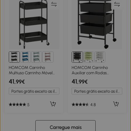
2+
HOMCOM Carrinho
HOMCOM Carrinho
Multiuso Carrinho Móvel
Auxiliar com Rodas
Carrinho de Cozinha 3
Carrinho de Cozinha de 3
41
41
,99€
,99€
Prateleiras 4 Rodas
Níveis com 3 Cestos e
45x30,6x79 cm Preto
Estrutura de Aço
Portes grátis exceto as ilhas
Portes grátis exceto as ilhas
40,8x33,5x60,5 cm Preto
5
4.8
Carregue mais