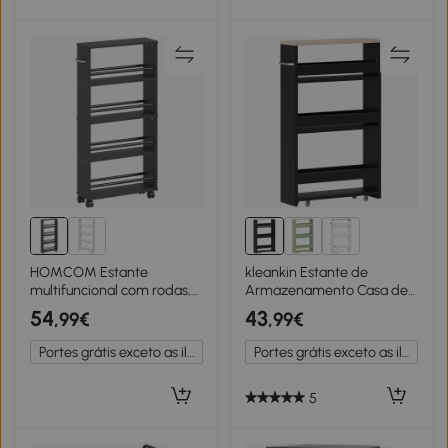
HOMCOM Estante
kleankin Estante de
multifuncional com rodas,
Armazenamento Casa de
design estreito, 4
Banho de 3 Níveis Estante
54
43
,99€
,99€
compartimentos, 45x15x91
Estreita com Alça Lateral
cm, Preto
Estante com Rodas
Portes grátis exceto as ilhas
Portes grátis exceto as ilhas
48x15x80cm Preto
5