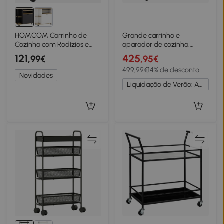
HOMCOM Carrinho de
Grande carrinho e
Cozinha com Rodízios e
aparador de cozinha,
Armazenamento Armário
tampo de trabalho
121
425
,99€
,95€
Prateleiras Ajustáveis para
dobrável, muito espaço de
499,99€
14% de desconto
Cozinha Sala de Estar Sala
arrumação, 139x46x91,5
Novidades
de Jantar Preto
cm, Preto
Liquidação de Verão: Até -20%