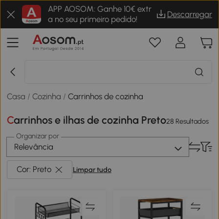
APP AOSOM: Ganhe 10€ extr
Descarregar
a no seu primeiro pedido!
Casa
/
Cozinha
/
Carrinhos de cozinha
Carrinhos e ilhas de cozinha Preto
28 Resultados
Organizar por
Relevância
Cor: Preto
Limpar tudo