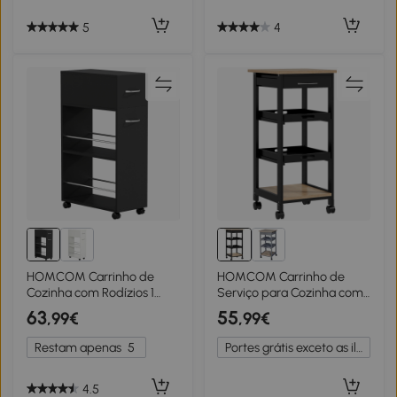
5
4
HOMCOM Carrinho de
HOMCOM Carrinho de
Cozinha com Rodízios 1
Serviço para Cozinha com
Gaveta e 2 Prateleiras
2 Tabuleiros Removíveis
63
55
,99€
,99€
Preto
Gaveta e Prateleira
37x37x76 cm Preto
Restam apenas
5
Portes grátis exceto as ilhas
4.5