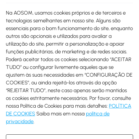
Site
Na AOSOM, usamos cookies próprios e de terceiros e
tecnologias semelhantes em nosso site. Alguns são
Métodos de pagamento
essenciais para o bom funcionamento do site, enquanto
outros são opcionais e utilizados para avaliar a
utilização do site, permitir a personalização e apoiar
funções publicitárias, de marketing e de redes sociais.
Poderá aceitar todos os cookies selecionando “ACEITAR
Envio
TUDO” ou configurar livremente aqueles que se
ajustem às suas necessidades em “CONFIGURAÇÃO DE
COOKIES”, ou ainda rejeitá-los através da opção
“REJEITAR TUDO”, neste caso apenas serão mantidos
os cookies estritamente necessários. Por favor, consulte
Descarregar Aosom App
nossa Política de Cookies para mais detalhes:
POLÍTICA
DE COOKIES
Saiba mais em nossa
política de
Google Play
privacidade
.