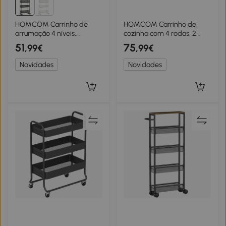
HOMCOM Carrinho de
HOMCOM Carrinho de
arrumação 4 níveis,
cozinha com 4 rodas, 2
carrinho com rodas, 3
prateleiras e pegas, 75 cm
51
75
,99€
,99€
cestos deslizantes, cesto
x 40 cm x 80 cm, preto
superior 19 x 43,2 x 80 cm
Novidades
Novidades
preto