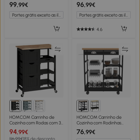
Carrinho de Serviço Tampo
Prateleira e Suporte para
99
96
,99€
,99€
em Madeira de Seringueira
Garrafas 60x40x85 cm
Gaveta 63,5x40x90 cm
Tampo em Aço Inox. Preto
Portes grátis exceto as ilhas
Portes grátis exceto as ilhas
Preto
4.6
HOMCOM Carrinho de
HOMCOM Carrinho de
Cozinha com Rodas com 3
Cozinha com Rodinhas
Gavetas 2 Prateleiras
com Prateleira e Gaveta
94
76
,99€
,99€
Abertas e Bandeja
74x37x76cm Preto
116,99€
18% de desconto
67x37x85,5 cm Preto