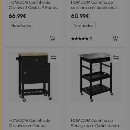
HOMCOM Carrinho de
HOMCOM Carrinho de
Cozinha, 3 Cestos, 4 Rodas,
cozinha carrinho de servir
Metal, Preto
com 5 níveis, carrinho
66
60
,99€
,99€
prateleira de cozinha com
tampo, rodízios alça 47 x 13
Novidades
Novidades
x 96,5 cm, Preto
5
HOMCOM Carrinho de
HOMCOM Carrinho de
Cozinha com Rodas
Serviço para Cozinha com