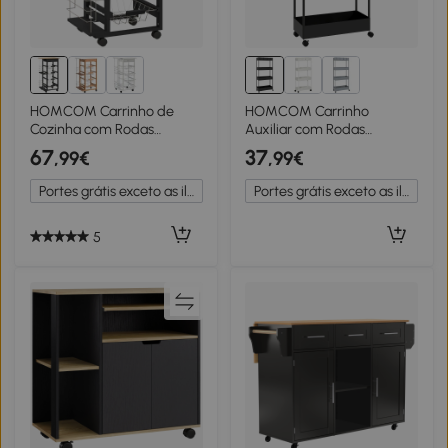
HOMCOM Carrinho de
HOMCOM Carrinho
Cozinha com Rodas
Auxiliar com Rodas
Carrinho Auxiliar com
Carrinho de
67
37
,99€
,99€
Gaveta 4 Cestas Amovíveis
Armazenamento com 4
de Metal e Prateleiras
Cestas e 4 Ganchos
Portes grátis exceto as ilhas
Portes grátis exceto as ilhas
Laterais 47x37x83 cm
Amovíveis 40x19x90 cm
Preto e Madeira
Preto
5