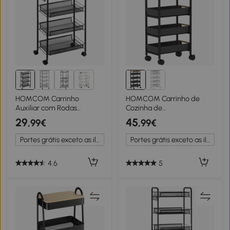
1+
HOMCOM Carrinho
HOMCOM Carrinho de
Auxiliar com Rodas
Cozinha de
Carrinho de Cozinha de 4
Armazenamento de 5
29
45
,99€
,99€
Níveis Carrinho de
Níveis Carrinho Auxiliar
Armazenamento com 4
com Rodas Bancada com
Portes grátis exceto as ilhas
Portes grátis exceto as ilhas
Ganchos 45x26,5x84 cm
Efeito Madeira 39,5x24x82
Preto
cm Preto
4.6
5