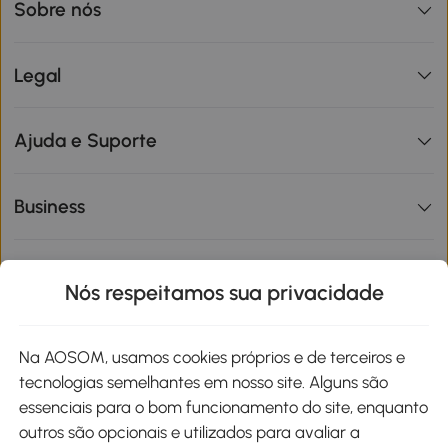
Sobre nós
Legal
Ajuda e Suporte
Business
Informações de interesse
Nós respeitamos sua privacidade
Site
Na AOSOM, usamos cookies próprios e de terceiros e
tecnologias semelhantes em nosso site. Alguns são
Métodos de pagamento
essenciais para o bom funcionamento do site, enquanto
outros são opcionais e utilizados para avaliar a