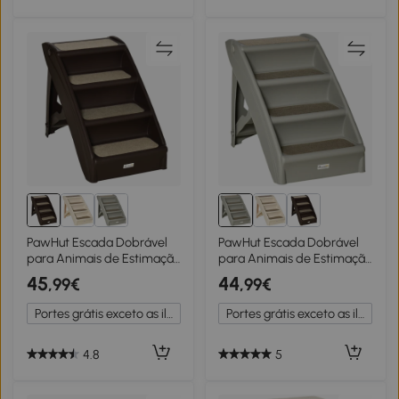
PawHut Escada Dobrável
PawHut Escada Dobrável
para Animais de Estimação
para Animais de Estimação
de 4 Degraus Portátil com
de 4 Degraus Portátil com
45
44
,99€
,99€
Tapetes Antiderrapantes
Tapetes Antiderrapantes
62x38x49,5cm Marrom
62x38x49,5cm Cinza
Portes grátis exceto as ilhas
Portes grátis exceto as ilhas
Escuro
4.8
5