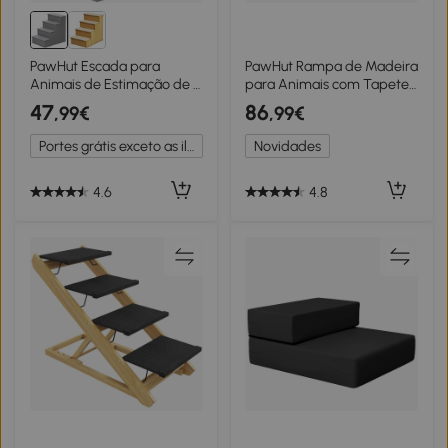
PawHut Escada para
PawHut Rampa de Madeira
Animais de Estimação de 4
para Animais com Tapete
Degraus Escada para Cães
Antiderrapante para Cães
47
86
,99€
,99€
e Gatos com Tapetes
Pequenos ou Séniores
Antideslizantes Removíveis
125x40x35,5 cm Branco e
Portes grátis exceto as ilhas
Novidades
40x59x54,2 cm Cinza
Cinza
4.6
4.8