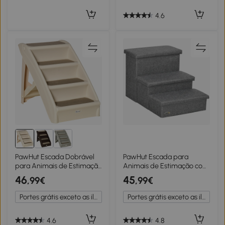
Creme
4.6
PawHut Escada Dobrável
PawHut Escada para
para Animais de Estimação
Animais de Estimação com
de 4 Degraus para Cães
3 Degraus para Cães Gatos
46
45
,99€
,99€
Gatos Portátil com Tapetes
com Espaço de
Antiderrapantes para
Armazenamento
Portes grátis exceto as ilhas
Portes grátis exceto as ilhas
Cama Sofá Carga 20kg
63,5x42,5x40,5 cm Cinza
67x38x49,5cm Bege
4.6
4.8