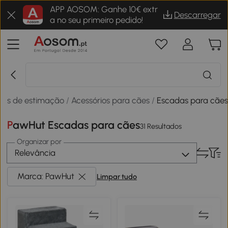
APP AOSOM: Ganhe 10€ extr
Descarregar
a no seu primeiro pedido!
ais de estimação
/
Acessórios para cães
/
Escadas para cãe
PawHut Escadas para cães
31 Resultados
Organizar por
Relevância
Marca: PawHut
Limpar tudo