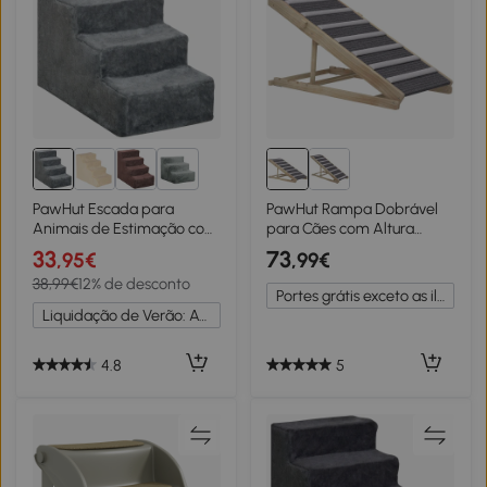
2+
PawHut Escada para
PawHut Rampa Dobrável
Animais de Estimação com
para Cães com Altura
4 Degraus 2 em 1 com Capa
Ajustável 35-50 cm e
33
73
,95€
,99€
Removível e Lavável
Tapete Antiderrapante
38,99€
12% de desconto
Escada para Cães Gatos
100x50x50 cm Madeira e
Portes grátis exceto as ilhas
Carga 30kg 60x35x44cm
Cinza
Liquidação de Verão: Até -20%
Cinza
4.8
5