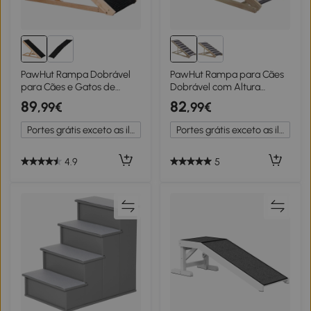
PawHut Rampa Dobrável
PawHut Rampa para Cães
para Cães e Gatos de
Dobrável com Altura
Madeira com Altura
Ajustável 41-60 cm e
89
82
,99€
,99€
Ajustável de 4 Níveis e
Tapete Antiderrapante
Tapete Antiderrapante
120x50x60 cm Madeira e
Portes grátis exceto as ilhas
Portes grátis exceto as ilhas
Escada para Animais de
Cinza
estimação para Cama Sofá
90x40x61cm Natural e
4.9
5
Preto