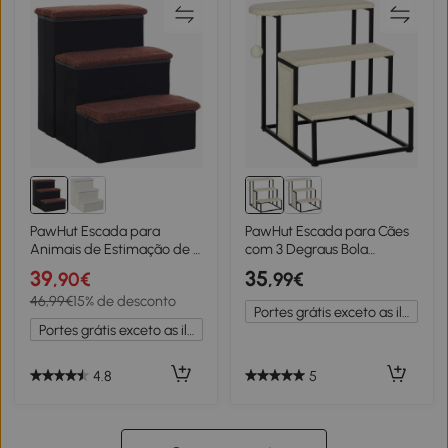
PawHut Escada para
PawHut Escada para Cães
Animais de Estimação de 3
com 3 Degraus Bola
Degraus Dobrável com
Suspensa Painel para
39
35
,90€
,99€
Tampa e Espaço de
Arranhar e Estrutura de
46,99€
15% de desconto
Armazenamento Escada
Aço 47x45x47 cm Creme e
Portes grátis exceto as ilhas
para Cães Gatos Pequenos
Preto
Portes grátis exceto as ilhas
para Cama Sofá
40x54x48cm Preto
4.8
5