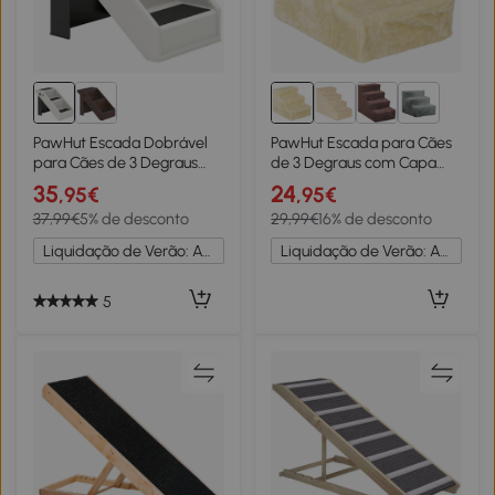
2+
PawHut Escada Dobrável
PawHut Escada para Cães
para Cães de 3 Degraus
de 3 Degraus com Capa
para Animais Mais Velhos
Removível e Lavável
35
24
,95€
,95€
para Cama Sofá
Rampa para Cães para
37,99€
5% de desconto
29,99€
16% de desconto
53x30,5x36,5 cm Creme
Cama Sofá 46x35x35 cm
Bege
Liquidação de Verão: Até -20%
Liquidação de Verão: Até -20%
5