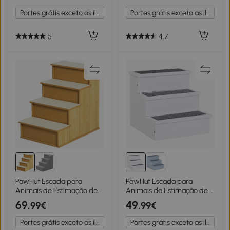
Antiderrapante
Armazenamento Escada
Portes grátis exceto as ilhas
Portes grátis exceto as ilhas
40,5x44,5x38 cm Cinza
para Cães Gatos Pequenos
para Cama Sofá
40x54x48cm Branco
5
4.7
PawHut Escada para
PawHut Escada para
Animais de Estimação de 4
Animais de Estimação de 3
Degraus Escada para Cães
Degraus com
69
49
,99€
,99€
e Gatos com Tapetes
Armazenamento e Tapete
Antideslizantes Removíveis
Antiderrapante
Portes grátis exceto as ilhas
Portes grátis exceto as ilhas
40x59x54,2 cm Madeira e
40,5x44,5x38 cm Branco