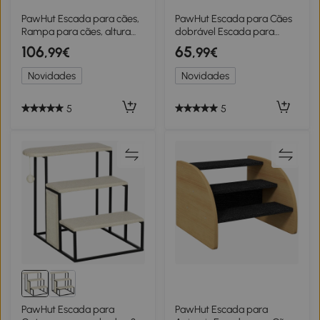
PawHut Escada para cães,
PawHut Escada para Cães
Rampa para cães, altura
dobrável Escada para
ajustável, antiderrapante,
Gatos Auxílio de Acesso 2
106
65
,99€
,99€
dobrável, 83x40x62,5 cm,
Degraus 20 cm Preto para
Madeira/Branco
Cama Sofá Carro Cães
Novidades
Novidades
Pequenos
5
5
PawHut Escada para
PawHut Escada para