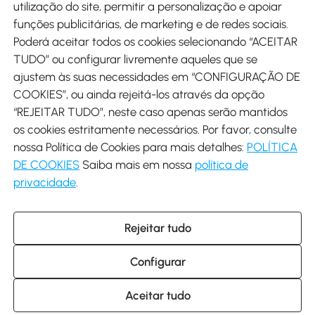
utilização do site, permitir a personalização e apoiar
funções publicitárias, de marketing e de redes sociais.
Poderá aceitar todos os cookies selecionando “ACEITAR
Envio
TUDO” ou configurar livremente aqueles que se
ajustem às suas necessidades em “CONFIGURAÇÃO DE
COOKIES”, ou ainda rejeitá-los através da opção
“REJEITAR TUDO”, neste caso apenas serão mantidos
os cookies estritamente necessários. Por favor, consulte
Descarregar Aosom App
nossa Política de Cookies para mais detalhes:
POLÍTICA
DE COOKIES
Saiba mais em nossa
política de
Google Play
privacidade
.
Rejeitar tudo
+34 931 294 512 (Seg-Sex das 7:30 às 16:30h)
info@aosom.pt
Configurar
C/ Roc Gros, nº 15. 08550 Els Hostalets de Balenyà (Barcelona),
Espanha
© 2014-2026 SPANISH AOSOM SL (NIF: B66295775) Todos os
Aceitar tudo
direitos reservados.