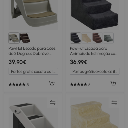
2+
PawHut Escada para Cães
PawHut Escada para
de 3 Degraus Dobrável
Animais de Estimação com
Escada para Animais de
4 Degraus Capa Removível
39
36
,90€
,99€
Estimação com Tapetes
e Lavável Escada para
Antiderrapantes 49x38x38
Cães Gatos 60x35x44 cm
Portes grátis exceto as ilhas
Portes grátis exceto as ilhas
cm Cinzento
Cinza Escuro
5
5