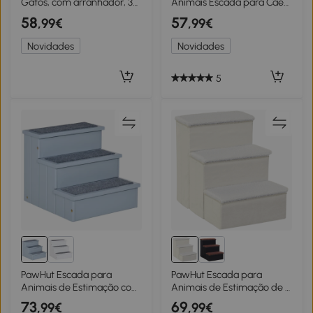
Gatos, com arranhador, 3
Animais Escada para Cães,
degraus, bolinha de
3 Degraus, cão pequeno,
58
57
,99€
,99€
brincar, robusta, Aço+Sisal,
38,5 cm x 38,5 cm x 30 cm,
creme branco+preto, 51 x
Carvalho + Preto
Novidades
Novidades
54 x 53cm
5
PawHut Escada para
PawHut Escada para
Animais de Estimação com
Animais de Estimação de 3
3 Degraus Espaço de
Degraus Dobrável com
73
69
,99€
,99€
Armazenamento e Tapete
Tampa e Espaço de