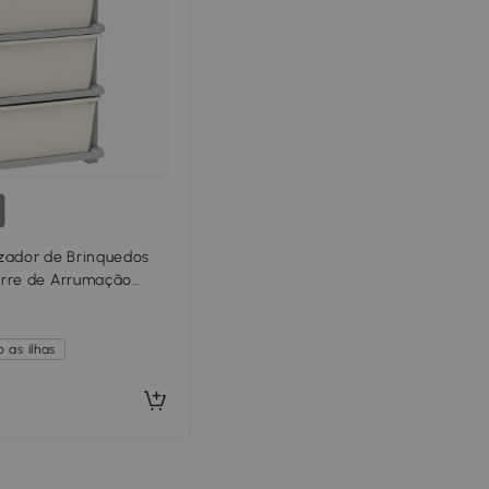
dor de Brinquedos
rre de Arrumação
 Anos Cantos
egas 37x37x76 cm
 as ilhas