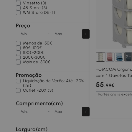
Vinsetto (3)
AB Store (3)
WM Store DE (1)
Preço
-
Ir
Mín.
Máx
Menos de
50€
50€-100€
100€-200€
2+
200€-300€
Mais de
300€
HOMCOM Organiza
Promoção
com 4 Gavetas To
Liquidação de Verão: Até -20%
para Crianças +3
55
,99€
(26)
Arredondados e P
Outlet -20% (3)
Creme
Portes grátis exceto
Comprimento(cm)
-
Ir
Mín.
Máx
Largura(cm)