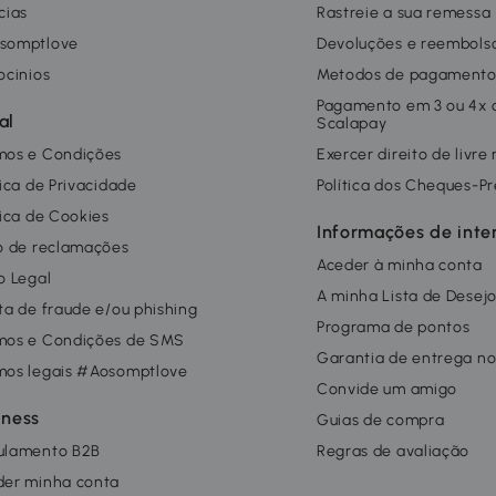
cias
Rastreie a sua remessa
somptlove
Devoluções e reembols
ocinios
Metodos de pagament
Pagamento em 3 ou 4x
al
Scalapay
mos e Condições
Exercer direito de livre
tica de Privacidade
Política dos Cheques-P
tica de Cookies
Informações de inte
o de reclamações
Aceder à minha conta
o Legal
A minha Lista de Desej
ta de fraude e/ou phishing
Programa de pontos
mos e Condições de SMS
Garantia de entrega no
mos legais #Aosomptlove
Convide um amigo
iness
Guias de compra
ulamento B2B
Regras de avaliação
der minha conta