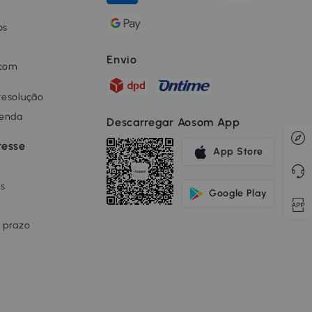
os
o
Envio
 com
 resolução
renda
Descarregar Aosom App
resse
App Store
os
Google Play
 prazo