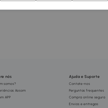
re nós
Ajuda e Suporte
m somos?
Contate-nos
eriências Aosom
Perguntas frequentes
om APP
Compra online segura
g
Envios e entregas