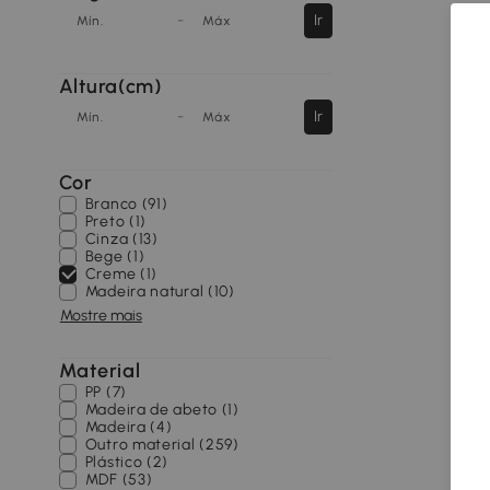
-
Ir
Mín.
Máx
Altura(cm)
-
Ir
Mín.
Máx
Cor
Branco (91)
Preto (1)
Cinza (13)
Bege (1)
Creme (1)
Madeira natural (10)
Mostre mais
Material
PP (7)
Madeira de abeto (1)
Madeira (4)
Outro material (259)
Plástico (2)
MDF (53)