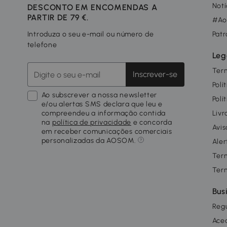
Notí
DESCONTO EM ENCOMENDAS A
PARTIR DE 79 €.
#Ao
Introduza o seu e-mail ou número de
Patr
telefone
Leg
Ter
Inscrever-se
Polí
Ao subscrever a nossa newsletter
Polí
e/ou alertas SMS declara que leu e
compreendeu a informação contida
Livr
na
política de privacidade
e concorda
Avis
em receber comunicações comerciais
personalizadas da AOSOM.
Aler
Ter
Ter
Bus
Reg
Ace