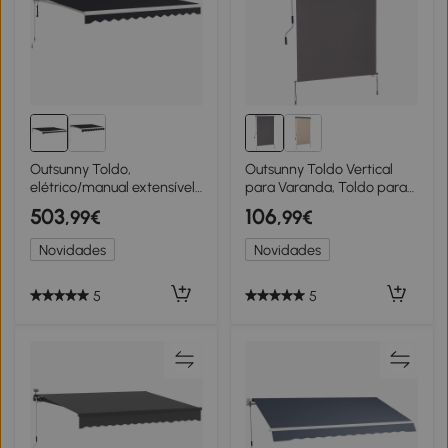
Outsunny Toldo,
Outsunny Toldo Vertical
elétrico/manual extensível,
para Varanda, Toldo para
meia-caixa, comando
Sacada, Toldo Vertical,
503
106
,99€
,99€
remoto, estrutura em
Proteção contra Vento,
alumínio, 4 x 3 m, Cinza
Rolo Lateral, Tela de
Novidades
Novidades
Privacidade com Manivela,
Tecido de
Poliéster+Alumínio Cinza
5
5
200 x 120 cm