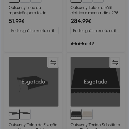
Outsunny Lona de
Outsunny Toldo retrátil
reposição para toldo
elétrico e manual dim. 295L
retrátil lambrequim ondas
x 250l cm telecomando
51
284
,99€
,99€
suaves poliéster alta
incluído alu. Poliéster de
densidade 280 g/m² anti-
alta densidade, cinza
Portes grátis exceto as ilhas
Portes grátis exceto as ilhas
UV 2,82 x 2,4 m cinza
4.8
Esgotado
Esgotado
Outsunny Toldo de Fixação
Outsunny Tecido Substituto