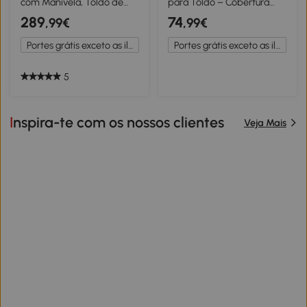
com Manivela, Toldo de
para Toldo – Cobertura
Braços Articulados com Luz
Solar UPF 50+ para
289
74
,99€
,99€
Solar, Proteção Solar UV
Armação 3,5x2,5 m Cinza
50+ 300 cm de largura
Escuro
Portes grátis exceto as ilhas
Portes grátis exceto as ilhas
Cinza
5
Inspira-te com os nossos clientes
Veja Mais