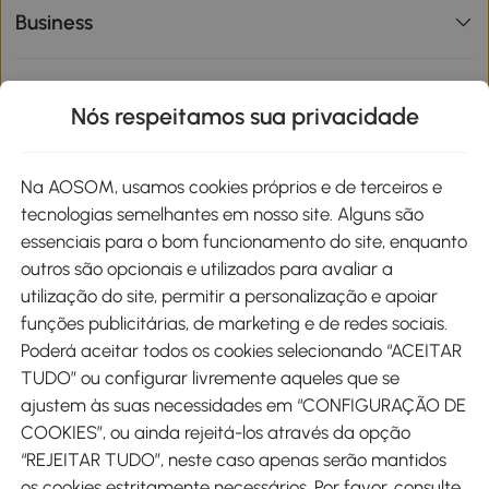
Business
Informações de interesse
Nós respeitamos sua privacidade
Site
Na AOSOM, usamos cookies próprios e de terceiros e
tecnologias semelhantes em nosso site. Alguns são
Métodos de pagamento
essenciais para o bom funcionamento do site, enquanto
outros são opcionais e utilizados para avaliar a
utilização do site, permitir a personalização e apoiar
funções publicitárias, de marketing e de redes sociais.
Poderá aceitar todos os cookies selecionando “ACEITAR
Envio
TUDO” ou configurar livremente aqueles que se
ajustem às suas necessidades em “CONFIGURAÇÃO DE
COOKIES”, ou ainda rejeitá-los através da opção
“REJEITAR TUDO”, neste caso apenas serão mantidos
os cookies estritamente necessários. Por favor, consulte