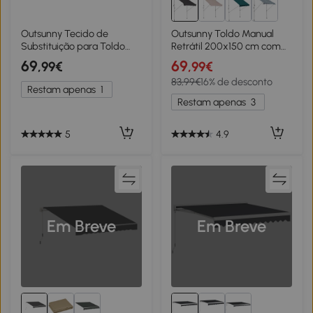
Outsunny Tecido de
Outsunny Toldo Manual
Substituição para Toldo
Retrátil 200x150 cm com
Retrátil Tecido de
Manivela de Alumínio
69
69
,99€
,99€
Reposição para Toldo
Ângulo Ajustável Proteção
83,99€
16% de desconto
Articulado 4x3 m em
Solar para Varanda Jardim
Restam apenas
1
Poliéster Proteção UV 50+
Pátio Cinza
Restam apenas
3
para Varanda Pátio Terraço
Exterior Jardim Cinza
5
4.9
Em Breve
Em Breve