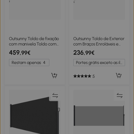
Outsunny Toldo de fixação
Outsunny Toldo de Exterior
com manivela Toldo com
com Braços Enroláveis e
luzes solares Toldo de
Abertura por Manivela
459
236
,99€
,99€
braço articulado Proteção
360x250 cm Cinza
solar UV 50+ 400 cm de
Restam apenas
4
Portes grátis exceto as ilhas
largura Cinza
5