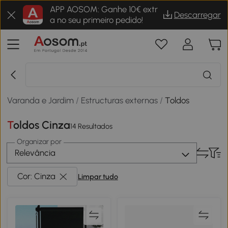
APP AOSOM: Ganhe 10€ extr
Descarregar
a no seu primeiro pedido!
Varanda e Jardim
/
Estructuras externas
/
Toldos
Toldos Cinza
14 Resultados
Organizar por
Relevância
Cor: Cinza
Limpar tudo