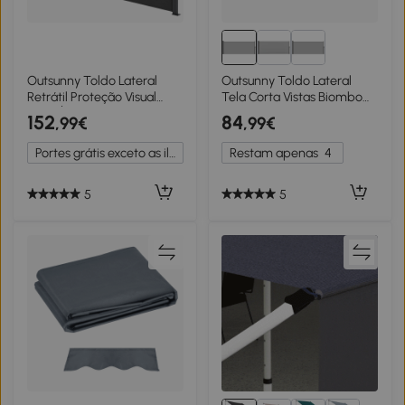
Outsunny Toldo Lateral
Outsunny Toldo Lateral
Retrátil Proteção Visual
Tela Corta Vistas Biombo
para Áreas Exteriores
Retrátil 3x1,8 m Alu.
152
84
,99€
,99€
Resistente à Água UV50+
Poliéster Anti UV Alta
420x185 cm Cinza Escuro
Densidade 180 g/m² Cinza
Portes grátis exceto as ilhas
Restam apenas
4
Claro
5
5