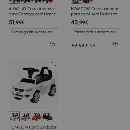
AIYAPLAY Carro Andador
HOMCOM Carro andador
para Crianças com Licença
para bebé sem Pedais com
de Land Rover com
Alto-falante 60x38x42cm
51
43
,99€
,99€
Armazenamento Buzina
branco
Sons de Motor 65,5x28x42
Portes grátis exceto as ilhas
Portes grátis exceto as ilhas
cm Branco
4.9
HOMCOM Carro Andador