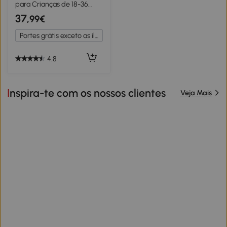
para Crianças de 18-36
Meses com Faróis Música
37
,99€
Buzina Volante
Compartimento de
Portes grátis exceto as ilhas
Armazenamento e Alça
para Empurrar 63,5x28x36
Branco
4.8
Inspira-te com os nossos clientes
Veja Mais