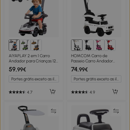
AIYAPLAY 2 em 1 Carro
HOMCOM Carro de
Andador para Crianças 12-
Passeio Carro Andador
36 Meses Lamborghini
para Crianças acima de 12
59
74
,99€
,99€
Essenza SCV2 Carro
Meses Mercedes G350
Andador com Buzina
com Buzina Capô
Portes grátis exceto as ilhas
Portes grátis exceto as ilhas
Guiador e Grade de
Removível Encosto e
Segurança Removível
Suporte de Proteção
86,5x40x89,5cm Branco e
85,5x40,5x95cm Branco
4.7
4.9
Preto