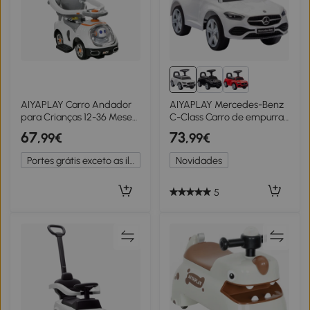
AIYAPLAY Carro Andador
AIYAPLAY Mercedes-Benz
para Crianças 12-36 Meses
C-Class Carro de empurrar
com Espaço de
com buzina, sons de motor,
67
73
,99€
,99€
Armazenamento Design
compartimento, para
de Robot com Olhos
crianças 18-36 meses,
Portes grátis exceto as ilhas
Novidades
Luminosos Música Buzina
Branco
89x44,5x84 cm Branco
5