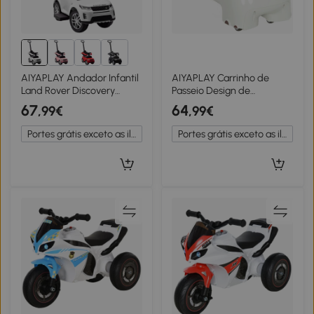
AIYAPLAY Andador Infantil
AIYAPLAY Carrinho de
Land Rover Discovery
Passeio Design de
Licenciado Carrinho para
Dinossauro Volante Luzes
67
64
,99€
,99€
EmPUrrar com Pega
Filhos 4 Rodas Creme
Removível 84x40x94,5cm
Branco e Castanho
Portes grátis exceto as ilhas
Portes grátis exceto as ilhas
Branco