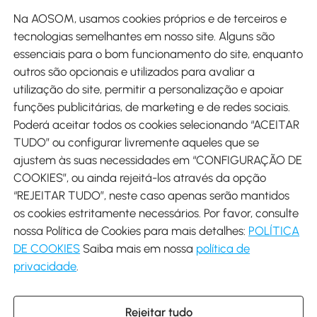
Site
Na AOSOM, usamos cookies próprios e de terceiros e
tecnologias semelhantes em nosso site. Alguns são
Métodos de pagamento
essenciais para o bom funcionamento do site, enquanto
outros são opcionais e utilizados para avaliar a
utilização do site, permitir a personalização e apoiar
funções publicitárias, de marketing e de redes sociais.
Poderá aceitar todos os cookies selecionando “ACEITAR
Envio
TUDO” ou configurar livremente aqueles que se
ajustem às suas necessidades em “CONFIGURAÇÃO DE
COOKIES”, ou ainda rejeitá-los através da opção
“REJEITAR TUDO”, neste caso apenas serão mantidos
os cookies estritamente necessários. Por favor, consulte
Descarregar Aosom App
nossa Política de Cookies para mais detalhes:
POLÍTICA
DE COOKIES
Saiba mais em nossa
política de
Google Play
privacidade
.
Rejeitar tudo