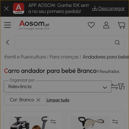
APP AOSOM: Ganhe 10€ extr
Descarregar
a no seu primeiro pedido!
Infantil e Puericultura
/
Para crianças
/
Andadores para beb
Carro andador para bebé Branco
11 Resultados
Organizar por
Relevância
Cor: Branco
Limpar tudo