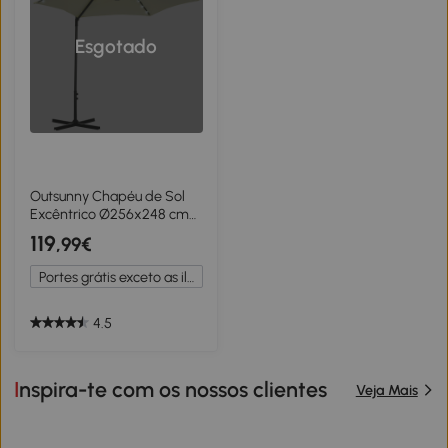
Esgotado
Outsunny Chapéu de Sol
Excêntrico Ø256x248 cm
com Luzes LED Solar
119
,99€
Mastro Giratório 360°
Chapéu de Sol de Exterior
Portes grátis exceto as ilhas
com Manivela Manual Bege
4.5
Inspira-te com os nossos clientes
Veja Mais