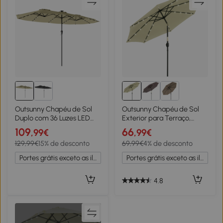
Outsunny Chapéu de Sol
Outsunny Chapéu de Sol
Duplo com 36 Luzes LED
Exterior para Terraço,
Solares 4x2 m Manivela
Ø265 cm, Guarda-sol de
109
66
,99€
,99€
UPF50+ Chapéu de Sol
Jardim com 32 Luzes LED
129,99€
15% de desconto
69,99€
4% de desconto
para Jardim Bege
Solares, Poste de Aço e
Manivela de Guarda-sol
Portes grátis exceto as ilhas
Portes grátis exceto as ilhas
Inclinável, para Pátio,
Terraço, Bege
4.8