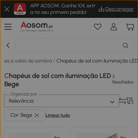
APP AOSOM: Ganhe 10€ extr
Descarregar
a no seu primeiro pedido!
ases e velas de sombra
/
Chapéus de sol com iluminação LE
Chapéus de sol com iluminação LED
3
Resultados
Bege
Organizar por
Relevância
Cor: Bege
Limpar tudo