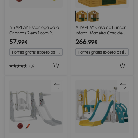
AIYAPLAY Escorrega para
AIYAPLAY Casa de Brincar
Crianças 2 em 1 com 2
Infantil Madeira Casa de
Degraus Cesta de
Jardim Exterior com Porta
57
266
,99€
,99€
basquetebol e Desenho de
3 Janelas 2 Floreiras para
Leão para Interior
Crianças de 3-8 anos
Portes grátis exceto as ilhas
Portes grátis exceto as ilhas
131x50x74 cm Amarelo e
134,5x97x150 cm Castanho
Cinza
4.9