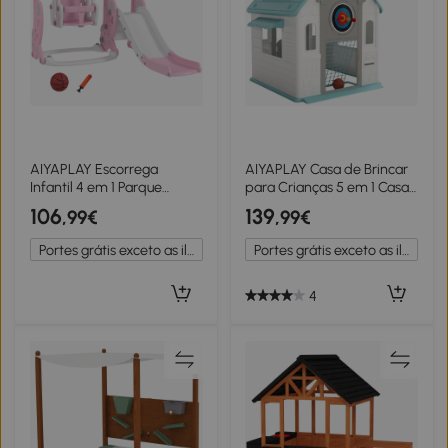
AIYAPLAY Escorrega
AIYAPLAY Casa de Brincar
Infantil 4 em 1 Parque
para Crianças 5 em 1 Casa
Infantil com Baloiço e
de Jardim com
106
139
,99€
,99€
Escorrega Escalador Cesto
Lançamento de Anéis
de Basquetebol
Basquetebol Futebol
Portes grátis exceto as ilhas
Portes grátis exceto as ilhas
147,5x160x107 cm Rosa
Dardos 132x118x124 cm B
4