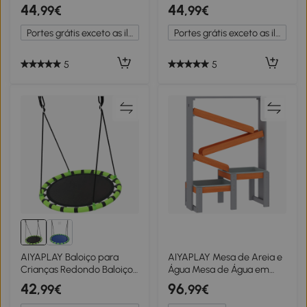
Jardim de 4 Peças Cadeiras
Crianças de Jardim com
44
44
,99€
,99€
Dobráveis Chapéu de Sol
Cadeiras Dobráveis
Desmontável Design de
Chapéu de Sol Ajustável e
Portes grátis exceto as ilhas
Portes grátis exceto as ilhas
Selva Verde
Desenho de Raposas Rosa
5
5
AIYAPLAY Baloiço para
AIYAPLAY Mesa de Areia e
Crianças Redondo Baloiço
Água Mesa de Água em
de Jardim Infantil Ajustável
Madeira Mesa de Brincar
42
96
,99€
,99€
Impermeável Carga 150kg
com Canal de Água 2
Ø100x180 cm Preto e
Recipientes Mesa de Areia