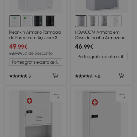
1+
kleankin Armário Farmácia
HOMCOM Armário em
de Parede em Aço com 3
Casa de banho Armazenar
Prateleiras de
Medicamentos 50x30x18
49
46
,99€
,99€
Armazenamento e 2
cm primeiros socorros aço
52,99€
5% de desconto
Chaves para Casa de
inoxidável
Portes grátis exceto as ilhas
Banho 30x14x46 cm Branco
Portes grátis exceto as ilhas
5
4.8