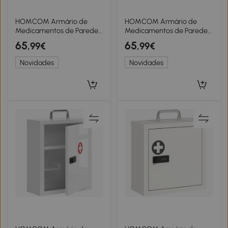
HOMCOM Armário de
HOMCOM Armário de
Medicamentos de Parede
Medicamentos de Parede
com 6 Compartimentos
com Fechadura Portas de
65
65
,99€
,99€
Fechadura e 2 Chaves para
Vidro Prateleiras e 2
Casa de Banho e Cozinha
Chaves para Casa de
Novidades
Novidades
40x18x60 cm Branco
Banho e Cozinha 46x12x48
cm Prata