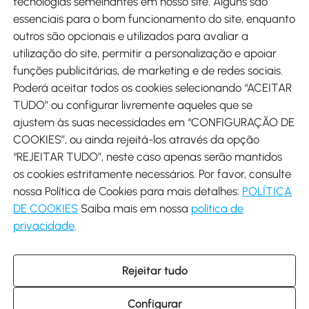
tecnologias semelhantes em nosso site. Alguns são
Métodos de pagamento
essenciais para o bom funcionamento do site, enquanto
outros são opcionais e utilizados para avaliar a
utilização do site, permitir a personalização e apoiar
funções publicitárias, de marketing e de redes sociais.
Poderá aceitar todos os cookies selecionando “ACEITAR
Envio
TUDO” ou configurar livremente aqueles que se
ajustem às suas necessidades em “CONFIGURAÇÃO DE
COOKIES”, ou ainda rejeitá-los através da opção
“REJEITAR TUDO”, neste caso apenas serão mantidos
os cookies estritamente necessários. Por favor, consulte
Descarregar Aosom App
nossa Política de Cookies para mais detalhes:
POLÍTICA
DE COOKIES
Saiba mais em nossa
política de
Google Play
privacidade
.
Rejeitar tudo
+34 931 294 512 (Seg-Sex das 7:30 às 16:30h)
info@aosom.pt
Configurar
C/ Roc Gros, nº 15. 08550 Els Hostalets de Balenyà (Barcelona),