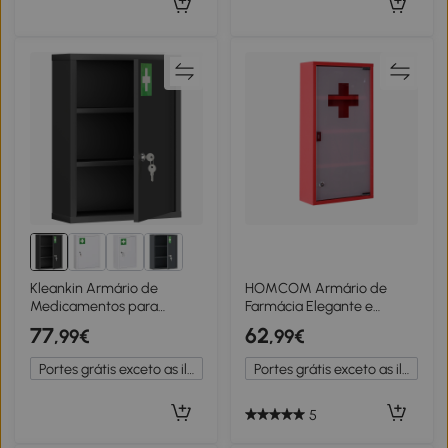
Kleankin Armário de
HOMCOM Armário de
Medicamentos para
Farmácia Elegante e
Montagem na Parede com
Seguro com 4 Níveis e 3
77
62
,99€
,99€
Fechadura Armário de
Prateleiras - Aço e Vidro
Parede em Aço de 3 Níveis
Fosco
Portes grátis exceto as ilhas
Portes grátis exceto as ilhas
40x15x53,5 cm Preto
5