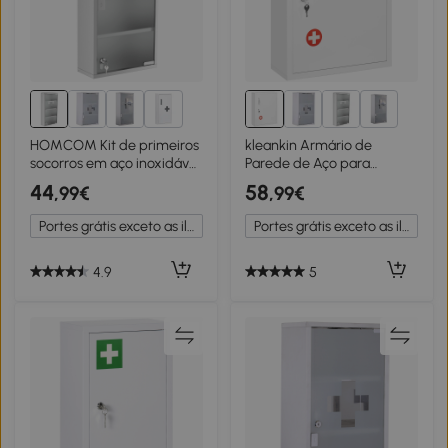
1+
1+
HOMCOM Kit de primeiros
kleankin Armário de
socorros em aço inoxidável
Parede de Aço para
para medicamentos
Medicamentos de 3 Níveis
44
58
,99€
,99€
60x30x12cm prata
com Fechadura e 2 Chaves
para Casa de Banho
Portes grátis exceto as ilhas
Portes grátis exceto as ilhas
40x15x53,5 cm Branco
4.9
5