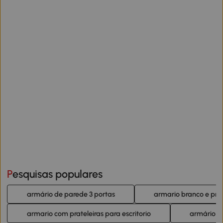
Pesquisas populares
armário de parede 3 portas
armario branco e pre
armario com prateleiras para escritorio
armário pr