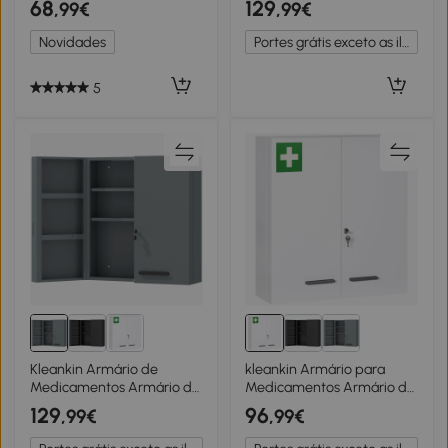
68
129
,99€
,99€
2 chaves 40 x 15 x 53,5 cm
Prateleiras Preto
branco
Novidades
Portes grátis exceto as ilhas
5
Kleankin Armário de
kleankin Armário para
Medicamentos Armário de
Medicamentos Armário de
Medicamentos Trancável
Primeiros Socorros de
129
96
,99€
,99€
com 2 Portas e 6 Prateleiras
Parede em Aço de 3 Níveis
Cinza Carvão
com Fecho e 2 Chaves