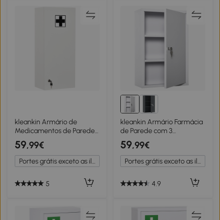
kleankin Armário de
kleankin Armário Farmácia
Medicamentos de Parede
de Parede com 3
5 Níveis com Prateleiras de
Prateleiras de
59
59
,99€
,99€
Vidro Ajustáveis Fechadura
Armazenamento e
Chaves 30x20x70 cm
Fechadura com 2 Chaves
Portes grátis exceto as ilhas
Portes grátis exceto as ilhas
Branco
40x18x60cm Branco
5
4.9