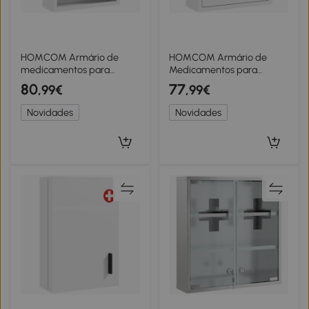
HOMCOM Armário de
HOMCOM Armário de
medicamentos para
Medicamentos para
montagem na parede com
Montagem na Parede
80
77
,99€
,99€
fechadura de código e
Armário de Banheiro com
chave, 3 níveis, trancável,
Fechadura Numérica Porta
Novidades
Novidades
Branco
e Prateleiras Branco