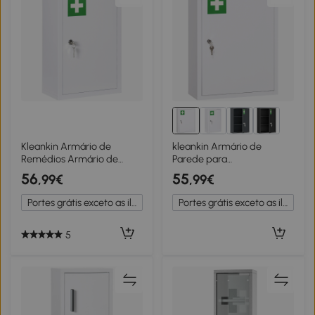
Kleankin Armário de
kleankin Armário de
Remédios Armário de
Parede para
Medicamentos de Parede
Medicamentos de Aço com
56
55
,99€
,99€
de 3 Níveis com Porta
3 Prateleiras e 2 Chaves
Trancável 2 Chaves em
para Casa de Banho
Portes grátis exceto as ilhas
Portes grátis exceto as ilhas
Aço Branco
40x15x53,5 cm Branco
5