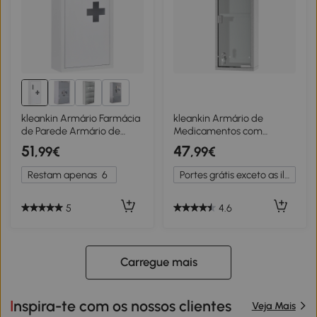
1+
kleankin Armário Farmácia
kleankin Armário de
de Parede Armário de
Medicamentos com
Medicamentos de Aço com
Fechadura e 3 Prateleiras
51
47
,99€
,99€
3 Níveis Porta Magnética
com Porta de Vidro
30x12x60 cm Branco
Temperado de Aço
Restam apenas
6
Portes grátis exceto as ilhas
Inoxidável 20x12x 58cm
5
4.6
Carregue mais
Inspira-te com os nossos clientes
Veja Mais