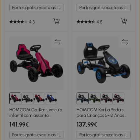
Amortecimento e Travão
Crianças de 5-12 Anos
Portes grátis exceto as ilhas
Portes grátis exceto as ilhas
de Mão 121x58x61 cm
121x58x61 cm Vermelho
Verde
4.3
4.5
HOMCOM Go-Kart, veículo
HOMCOM Kart a Pedais
infantil com assento
para Crianças 5-12 Anos
ajustável, veículo a pedal,
com Assento Ajustável
141
137
,99€
,99€
tretauto com freio de mão,
Pneus Insufláveis
3-8 anos, ao ar livre, Rosa
Amortecimento e Travão
Portes grátis exceto as ilhas
Portes grátis exceto as ilhas
de Mão 121x58x61cm Azul