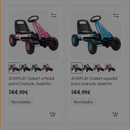
AIYAPLAY Gokart a Pedal
AIYAPLAY Gokart a pedal
para Crianças, Assento
para crianças, assento
Ajustável em Altura, Rodas
ajustável em altura, rodas
144
144
,99€
,99€
EVA, Freio, Embreagem, 3-
EVA, freio, embreagem, 3-
8 anos, Rosa
8 anos, Azul
Novidades
Novidades