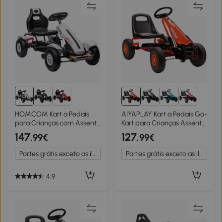
HOMCOM Kart a Pedais
AIYAPLAY Kart a Pedais Go-
para Crianças com Assento
Kart para Crianças Assento
Ajustável Pneus de Goma
Ajustável Pneus Eva
147
127
,99€
,99€
Travão de Mão para
Embraiagem Manual e
Crianças de 5-12 Anos
Travão 110x61x62 cm
Portes grátis exceto as ilhas
Portes grátis exceto as ilhas
121x58x61 cm Branco
Vermelho
4.9