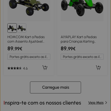
HOMCOM Kart a Pedais
AIYAPLAY Kart a Pedais
com Assento Ajustável
para Crianças Karting
Embreagem Travão de
Criança de 2 a 5 Anos com
89
89
,99€
,99€
Mão para Crianças de 3-6
Rodas Eva Silenciosas
Anos 99x65x56 cm Verde
Avançar e Recuar Verde
Portes grátis exceto as ilhas
Portes grátis exceto as ilhas
e Preto
4.6
Carregue mais
Inspira-te com os nossos clientes
Veja Mais