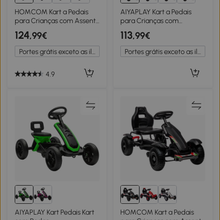
HOMCOM Kart a Pedais
AIYAPLAY Kart a Pedais
para Crianças com Assento
para Crianças com
Ajustável em 4 Posições,
Embraiagem Automática
124
113
,99€
,99€
Travão de Mão e Rodas de
Travão e Rodas
EVA 100x58x58,5 cm
Antiderrapantes em EVA
Portes grátis exceto as ilhas
Portes grátis exceto as ilhas
Vermelho
100x59x60,5 cm Verde
4.9
AIYAPLAY Kart Pedais Kart
HOMCOM Kart a Pedais