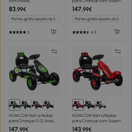
com Rodas
para Crianças com Assento
Antiderrapantes de EVA
Ajustável Pneus de Goma
83
147
,99€
,99€
Estrutura Metálica Carga 30
Travão de Mão para
kg para Crianças de 2-5
Crianças de 5-12 Anos
Portes grátis exceto as ilhas
Portes grátis exceto as ilhas
Anos 85,5x49x57 cm
121x58x61 cm Branco
Verde
5
4.9
HOMCOM Kart a Pedais
HOMCOM Kart a Pedais
para Crianças 5-12 Anos
para Crianças com Assento
com Assento Ajustável
Ajustável Pneus de Goma
147
143
,99€
,99€
Pneus Insufláveis
Travão de Mão para