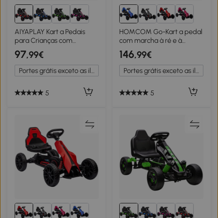
AIYAPLAY Kart a Pedais
HOMCOM Go-Kart a pedal
para Crianças com
com marcha à ré e à
Embraiagem Automática
frente, para crianças de 3 a
97
146
,99€
,99€
Travão e Rodas
8 anos, Azul
Antiderrapantes em EVA
Portes grátis exceto as ilhas
Portes grátis exceto as ilhas
100x59x60,5 cm Vermelho
5
5