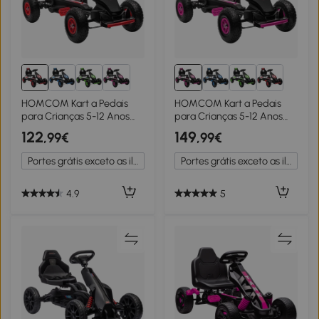
HOMCOM Kart a Pedais
HOMCOM Kart a Pedais
para Crianças 5-12 Anos
para Crianças 5-12 Anos
com Assento Ajustável
com Assento Ajustável
122
149
,99€
,99€
Pneus Insufláveis
Pneus Insufláveis
Amortecimento e Travão
Amortecimento e Travão
Portes grátis exceto as ilhas
Portes grátis exceto as ilhas
de Mão 121x58x61cm
de Mão 121x58x61 cm Rosa
Vermelho
4.9
5