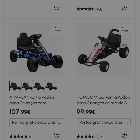
4.8
AIYAPLAY Kart a Pedais
HOMCOM Go Kart a Pedais
para Crianças com
para Crianças acima de 3
Embraiagem Automática
Anos Carro de Pedais
107
99
,99€
,99€
Travão e Rodas
Infantil com Assento
Antiderrapantes em EVA
Ajustável e Freio de Mão
Portes grátis exceto as ilhas
Portes grátis exceto as ilhas
100x59x60,5 cm Azul
104x66x57cm Branco e
Preto
5
4.7