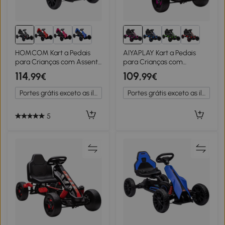
HOMCOM Kart a Pedais
AIYAPLAY Kart a Pedais
para Crianças com Assento
para Crianças com
Ajustável em 4 Posições,
Embraiagem Automática
114
109
,99€
,99€
Travão de Mão e Rodas de
Travão e Rodas
EVA 100x58x58,5 cm Preto
Antiderrapantes em EVA
Portes grátis exceto as ilhas
Portes grátis exceto as ilhas
100x59x60,5 cm Rosa
5