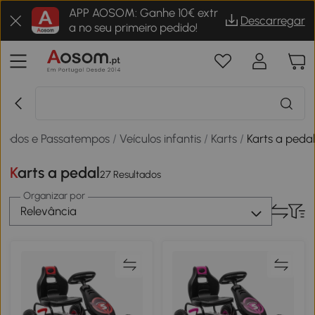
APP AOSOM: Ganhe 10€ extr
Descarregar
a no seu primeiro pedido!
quedos e Passatempos
/
Veículos infantis
/
Karts
/
Karts a peda
Karts a pedal
27 Resultados
Organizar por
Relevância