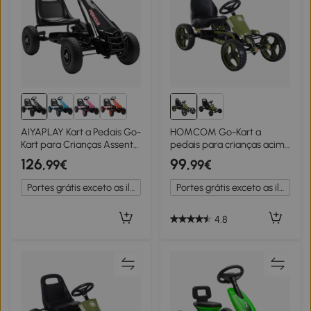
AIYAPLAY Kart a Pedais Go-
HOMCOM Go-Kart a
Kart para Crianças Assento
pedais para crianças acima
Ajustável Pneus Eva
de 3 anos com freio
126
99
,99€
,99€
Embraiagem Manual e
embreagem assento
Freio 110x61x62 cm Preto
ajustável máx. 35 kg
Portes grátis exceto as ilhas
Portes grátis exceto as ilhas
105x54x61cm Verde
4.8