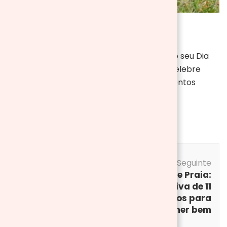
Agora que está tudo planeado, aproveite o seu Dia
Internacional do Piquenique ao máximo! Celebre
com boa comida, boa companhia e momentos
inesquecíveis ao ar livre.
Post
Post Anterior
Navigation
Post Seguinte
Prepare-se para o
Carrinhos de Praia:
verão com as
comparativa de 11
nossas
modelos para
espreguiçadeiras
escolher bem
de praia