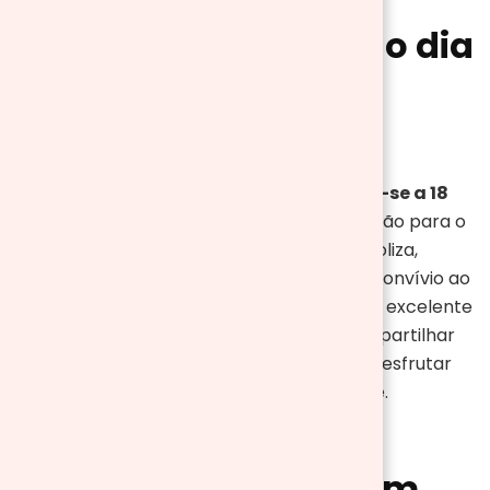
Por que celebramos o dia
internacional do
piquenique?
O Dia Internacional do Piquenique
celebra-se a 18
de junho
, um período que marca a transição para o
verão no hemisfério norte. Esta data simboliza,
portanto, a celebração da natureza e do convívio ao
ar livre. Assim, um piquenique oferece uma excelente
oportunidade para desligar do quotidiano, partilhar
bons momentos com amigos e família, e desfrutar
de refeições simples e deliciosas ao ar livre.
Como organizar um