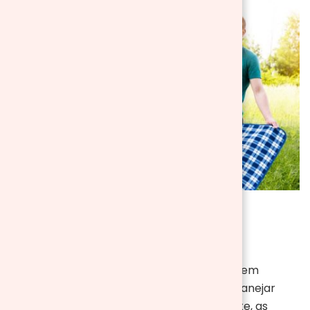
2. O que levar?
Para garantir um piquenique agradável e sem
contratempos, é crucial primeiramente planejar
com antecedência o que levar. Certamente, as