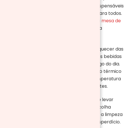
tradicionais mantas de piquenique são indispensáveis
para proporcionar um lugar confortável para todos.
No entanto, se preferir algo diferente, uma
mesa de
piquenique com assentos integrados
é uma
excelente alternativa.
Ademais, além das mesas, não se pode esquecer das
geleiras
. Elas são essenciais para manter as bebidas
frescas e os alimentos refrigerados ao longo do dia.
Opte por uma geleira com bom isolamento térmico
para garantir que tudo permaneça na temperatura
ideal, sobretudo durante os dias mais quentes.
Além dos itens mencionados, é importante levar
pratos, copos, talheres e guardanapos. Escolha
entre utensílios descartáveis para facilitar a limpeza
ou utensílios reutilizáveis para reduzir o desperdício.