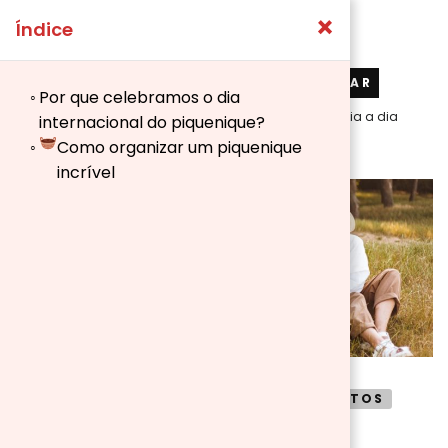
×
Índice
Pesquisar
PESQUISAR
Por que celebramos o dia
por:
Blog de Aosom.pt: Ideias e conselhos para seu dia a dia
internacional do piquenique?
Como organizar um piquenique
incrível
BLOG
BRINQUEDOS E LAZER
DESPORTOS
VARANDA E JARDIM