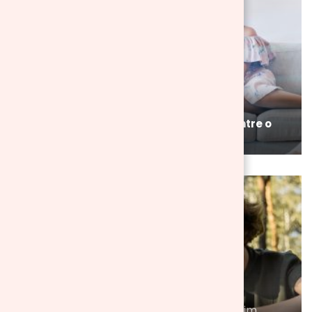
BLOG
Casa
Quem passa calor é porque quer! Encontre o
seu ventilador em Aosom.pt
BLOG
Brinquedos e Lazer
Varanda e Jardim