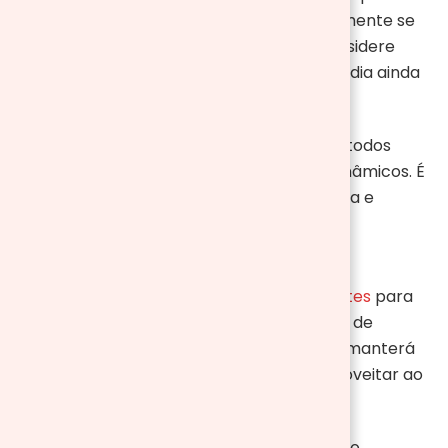
divertir com amigos e familiares, especialmente se
houver crianças pequenas presentes. Considere
planejar algumas atividades para tornar o dia ainda
mais especial.
Leve uma bola e
rede de rebote
para que todos
possam participar de jogos divertidos e dinâmicos. É
uma excelente maneira de queimar energia e
promover interações animadas entre os
participantes.
Para as crianças, leve
bicicletas
ou
trotinetes
para
que possam explorar o ambiente ao redor de
maneira segura e divertida. Isso não só as manterá
entretidas, mas também as ajudará a aproveitar ao
máximo o espaço ao ar livre.
Jogos de tabuleiro também são uma opção