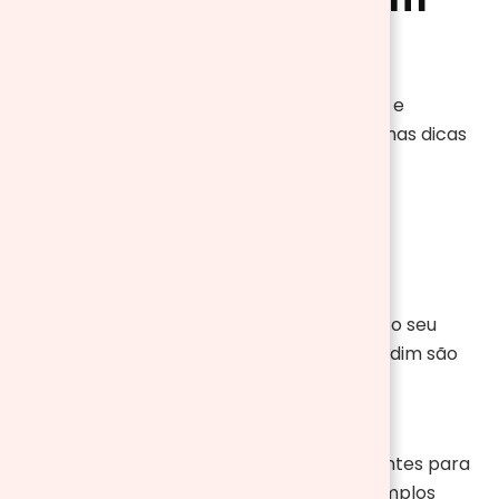
piquenique incrível
Organizar um piquenique pode ser simples e
também divertido. Em seguida estão algumas dicas
para garantir que o seu dia seja perfeito.
1. Escolha o local ideal
A primeira decisão é escolher o local para o seu
piquenique. Parques, praias ou até o seu jardim são
ótimas opções, cada um oferecendo uma
experiência única.
Por exemplo, parques públicos são excelentes para
piqueniques, pois geralmente oferecem amplos