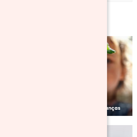
Também pode gostar de...
BLOG
Varanda e Jardim
5 Benefícios da jardinagem para as crianças