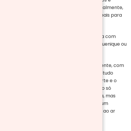
snacks, como biscoitos embalados individualmente,
mix de frutos secos e barras de cereais, ideais para
pequenas pausas entre as refeições.
E claro, para transportar toda essa comida com
facilidade e organização, uma cesta de piquenique ou
um
carro de transporte
são opções ideais.
Posteriormente, escolha uma cesta resistente, com
compartimentos adequados para manter tudo
organizado e protegido durante o transporte e o
piquenique. Esta preparação cuidadosa não só
facilita o momento de desfrutar da comida, mas
também garante que seu piquenique seja um
momento agradável e sem preocupações ao ar
livre.