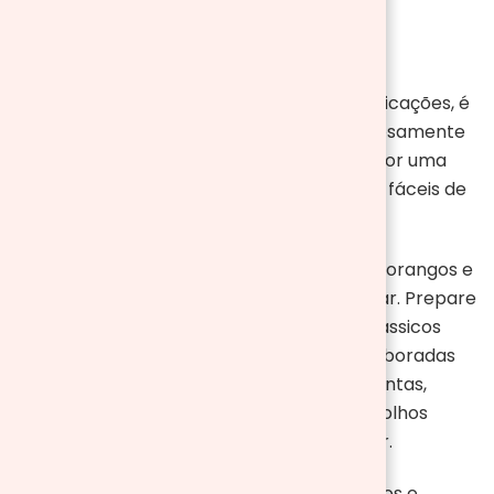
3. Comidas e bebidas
Para um piquenique delicioso e sem complicações, é
essencial primeiramente escolher cuidadosamente
as comidas e bebidas que irá levar. Opte por uma
variedade de opções que sejam práticas e fáceis de
consumir ao ar livre.
Comece com frutas frescas como uvas, morangos e
fatias de melancia, perfeitas para refrescar. Prepare
também sanduíches variados, como os clássicos
com queijo e presunto, ou opções mais elaboradas
com frango desfiado e salada. Saladas prontas,
como saladas de massa ou verdes com molhos
individuais, são ótimas para complementar.
Analogamente, não se esqueça dos petiscos e