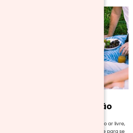
4. Um pouco de diversão
O piquenique não é apenas uma refeição ao ar livre,
mas também uma excelente oportunidade para se