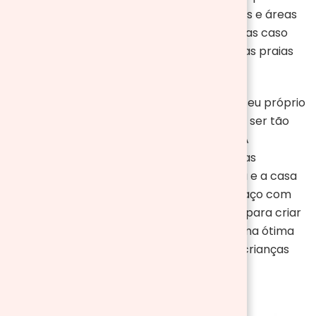
espaços verdes, sombra natural de árvores e áreas
específicas para atividades recreativas. Mas caso
preferir um ambiente mais descontraído, as praias
são também uma escolha maravilhosa.
Além disso, não subestime o potencial do seu próprio
jardim. Fazer um piquenique em casa pode ser tão
especial quanto em qualquer outro lugar. A
vantagem é que tem acesso fácil a todas as
comodidades da sua casa, como a cozinha e a casa
de banho. Além disso, pode decorar o espaço com
luzes, almofadas e até montar uma tenda para criar
um ambiente acolhedor. Assim sendo, é uma ótima
opção, especialmente para famílias com crianças
pequenas.