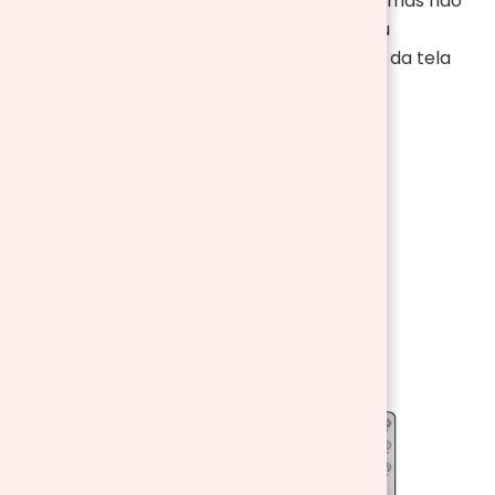
com as suas necessidades. E para acabar, mas não
menos importante, poderá controlar o seu
aquecedor através do controle remoto ou da tela
LED.