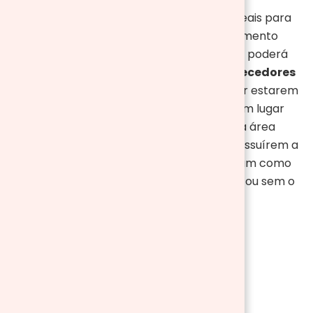
Os
aquecedores de exterior
a gás são ideais para
espaços mais amplos. É um tipo de aquecimento
eficiente e o melhor é que, por ser portátil, poderá
levá-lo de um lugar para outro. Já os
aquecedores
elétricos de teto
são menos versáteis. Por estarem
suspensos no teto não podem mover de um lugar
para outro, são menores e ideais para uma área
mais pequena. Alguns modelos além de possuírem a
função de aquecimento, também funcionam como
candeeiros, podendo utilizar a luz LED com ou sem o
aquecimento ligado.