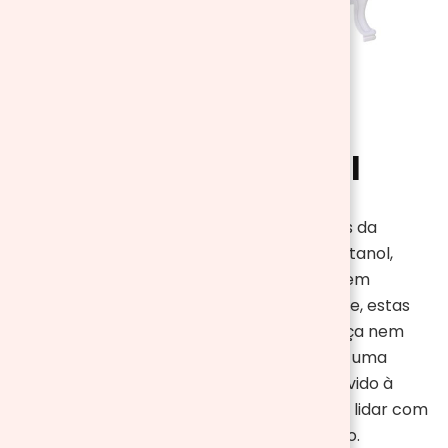
Lareiras de Bioetanol
As lareiras de bioetanol funcionam através da
combustão limpa e sustentável
do bioetanol,
gerando uma chama semelhante à real, sem
fumaça ou poluição interna. Adicionalmente, estas
lareiras são inodoras, não produzem fumaça nem
emitem vapores ou odores, o que as torna uma
escolha ideal para ambientes internos. Devido à
chama aberta, eliminam a necessidade de lidar com
cinzas, fuligem ou resíduos após a utilização.