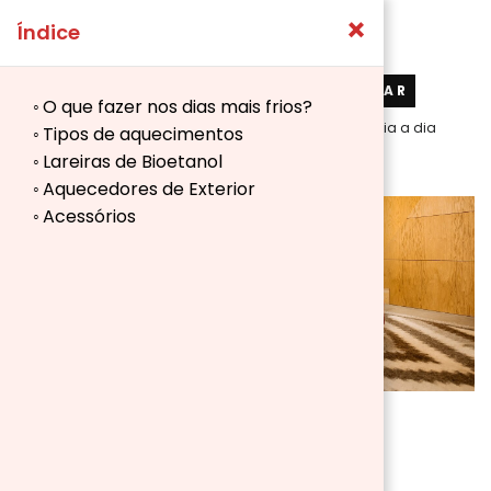
×
Índice
Pesquisar
PESQUISAR
O que fazer nos dias mais frios?
por:
Blog de Aosom.pt: Ideias e conselhos para seu dia a dia
Tipos de aquecimentos
Lareiras de Bioetanol
Aquecedores de Exterior
Acessórios
BLOG
CASA
VARANDA E JARDIM
Prepare o seu lar para a