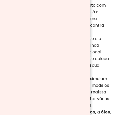
elétrico como o próprio nome já diz, é feito com
cabos calefatores (resistência elétrica), já o
sistema hidráulico funciona através de uma
tubulação que se encontra em baixo do contra
piso, por onde passa água aquecida
Lareiras tradicionais:
Com certeza esse é o
sistema de aquecimento mais antigo e ainda
muito presente em várias casas. A tradicional
lareira é composta por uma base onde se coloca
a lenha para queimar e uma chaminé na qual
permite a saída do fumo
Lareiras elétricas:
As lareiras elétricas simulam
as tradicionais, mas são elétricas. Alguns modelos
possuem até mesmo o efeito de chama realista
Aquecedores:
Os aquecedores podem ter várias
maneiras de funcionamentos, existem os
aquecedores
elétricos
, a
gás
,
cerâmicos,
a
óleo
,