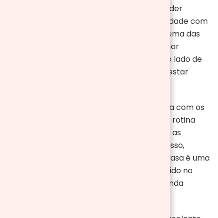
ligar os
aquecedores
e as
lareiras
, para poder
desfrutar de dias de aconchego e tranquilidade com
a família. Ficar no conforto do nosso lar é uma das
melhores coisas do frio. E pode proporcionar
momentos e experiências maravilhosas ao lado de
quem amamos. Afinal quem não gosta de estar
quentinho em casa não é?
O que acha de fazer uma sessão de cinema com os
pequenos? Todos nos sabemos que com a rotina
corrida do dia a dia fica difícil acompanhar as
estreias dos filmes no cinema. Pensando nisso,
separar um dia para assistir um filme em casa é uma
ótima dica para curtir um momento divertido no
conforto do seu lar. E para esse dia ficar ainda
melhor só uma pipoca para acompanhar.