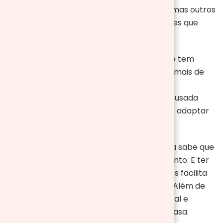
acessórios que são somente decorativos, mas outros
que são essenciais. Começamos por aqueles que
possuem uma larreira tradicional em casa.
A
frente para lareira
é uma estrutura que tem
como função proteger as pessoas e os animais de
estimação das chispas que a lenha pode
desprender. Além disso também pode ser usada
como decoração. São flexíveis e podem se adaptar
aos diferentes tipos de lareiras.
Quem tem uma lareira tradicional em casa sabe que
a lenha é essencial para o seu funcionamento. E ter
um
suporte para lenha
por perto às vezes facilita
muito e ainda mais se ele tiver acessórios. Além de
ser um suporte decorativo é muito funcional e
indispensável para quem tem lareira em casa.