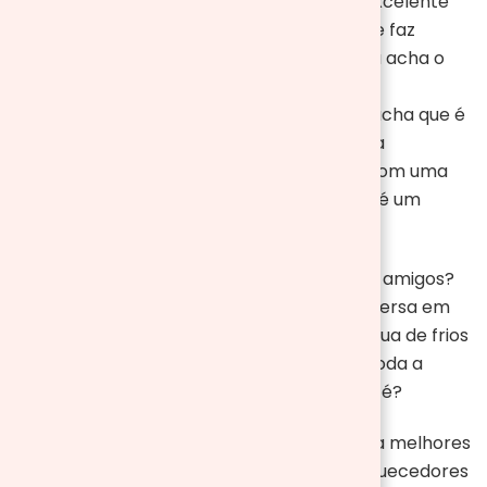
Colocar a leitura em dia também é uma excelente
ideia. Certamente tem um livro separado e faz
tempo que quer começar a ler mais nunca acha o
momento certo. Com o frio estamos mais
acostumados a ficar em casa, então não acha que é
um ótimo momento para tirar esse livro da
prateleira? Um bom livro acompanhado com uma
xícara de chocolate quente e uma manta é um
programa relaxante e engrandecedor.
E o que acha de fazer uma reunião com os amigos?
Comer uma boa refeição e colocar a conversa em
dia? Pode preparar um fondue ou uma tábua de frios
e acompanhar com um bom vinho. Com toda a
certeza esse é um programa perfeito não é?
Sem dúvida todas essas dicas ficarão ainda melhores
se a sua casa estiver bem aquecida. Os aquecedores