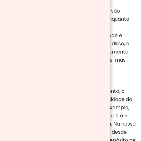
Disponíveis em diversos modelos, algumas são
concebidas para montagem na parede, enquanto
outras são ideais para superfícies planas,
conferindo-lhes uma excelente portabilidade e
adaptabilidade a diferentes espaços. Além disso, o
seu desenho minimalista e moderno não somente
adapta-se facilmente a qualquer ambiente, mas
também acrescenta um toque elegante e
sofisticado à sua casa.
No que diz respeito ao tempo de aquecimento, a
duração da combustão depende da capacidade do
depósito e da intensidade da chama. Por exemplo,
em geral, 1 litro de bioetanol é queimado por 2 a 5
horas, dependendo do tamanho da chama. Na nossa
loja online, encontrará diferentes modelos, desde
uma lareira de bioetanol de parede com depósito de