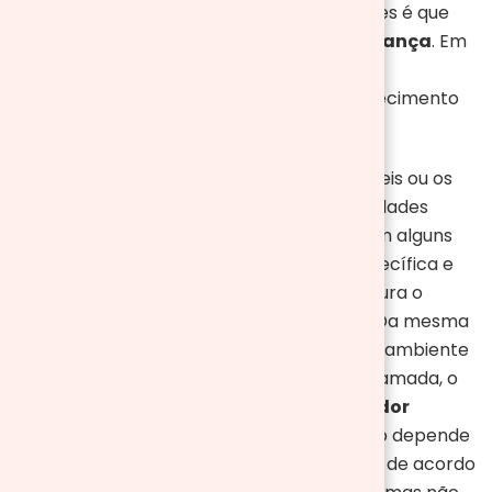
característica desses tipos de aquecedores é que
alguns possuem um
dispositivo de segurança
. Em
outras palavras o aquecedor desligará
automaticamente em casos de superaquecimento
ou caídas acidentais.
Além disso, pode escolher entre os portáteis ou os
que ficam presos na parede. As funcionalidades
podem variar de acordo com o modelo. Em alguns
poderá programar uma temperatura específica e
quando o ambiente atingir essa temperatura o
aparelho se desligará automaticamente. Da mesma
forma, também se pode passar, quando o ambiente
estiver mais frio que a temperatura programada, o
aquecedor ligará. A função de
temporizador
também é uma das suas funções. O tempo depende
de cada modelo, mas é ótimo para ajustar de acordo