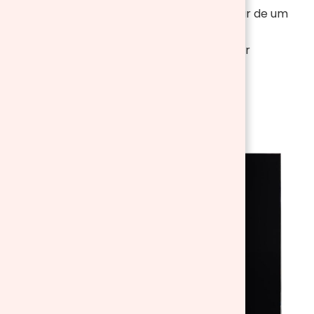
tempo muito práticos, porque poderá levar de um
ambiente para o outro segundo as suas
necessidades. E também os que podem ser
instalados na parede.