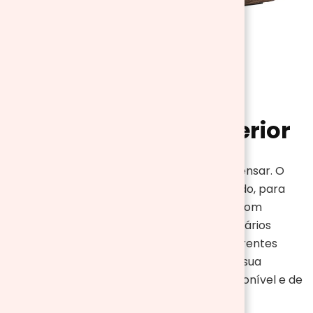
Aquecedores de Exterior
Não é só dentro de casa que temos que pensar. O
espaço exterior também pode ser aquecido, para
aproveitarmos momentos em família ou com
amigos na varanda, ou no jardim. Existem vários
modelos disponíveis, no entanto, com diferentes
formas de funcionamento. O ideal é que a sua
escolha se baseie no espaço que tem disponível e de
acordo com as suas necessidades.