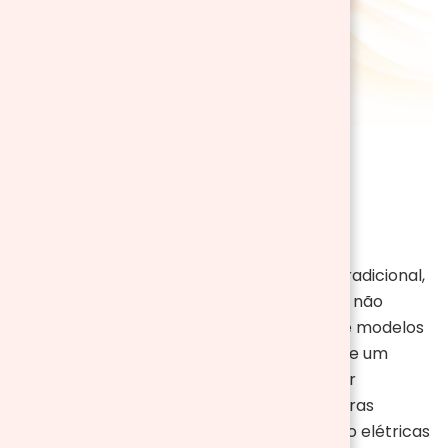
Lareiras Elétricas
As lareiras elétricas simulam uma lareira tradicional,
com a diferença que são mais acessíveis e não
necessitam grandes reformas. Há inclusive modelos
que simulam a típica chama e a imagem de um
tronco queimando para acrescentar maior
realidade. A grande diferença para as lareiras
tradicionais é como o próprio nome diz, são elétricas