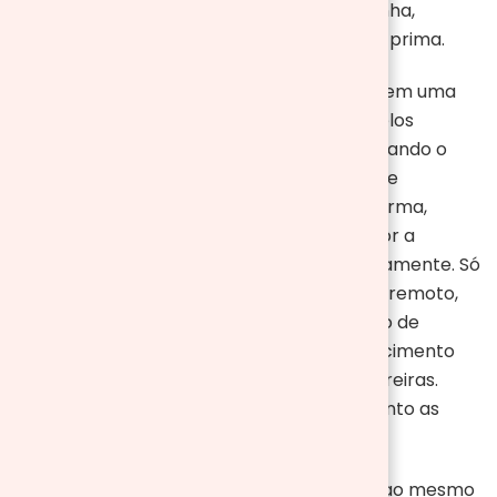
e consequentemente não precisam de lenha,
carvão, pellets ou qualquer outra matéria-prima.
Outra grande diferença é que essas possuem uma
temperatura ajustável
, em alguns modelos
poderá programar uma temperatura e quando o
ambiente atingir a temperatura a lareira se
desligará automaticamente. Da mesma forma,
passará quando a temperatura for superior a
programada, a lareira se ligará automaticamente. Só
para exemplificar, temporizador, controle remoto,
tela tátil, efeito de chama sozinho ou efeito de
chama combinado com a função de aquecimento
são algumas das características destas lareiras.
Tudo depende do modelo que escolher, tanto as
funções como o desenho podem variar.
Existem os modelos que são
portáteis
, e, ao mesmo