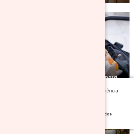
Animais de estimação
BLOG
Porquê estão tão na moda os carrinhos para
cães?
Este site usa cookies para otimizar sua experiência
de navegação.
Política de Cookies
Apenas funcional
Aceitar a todos