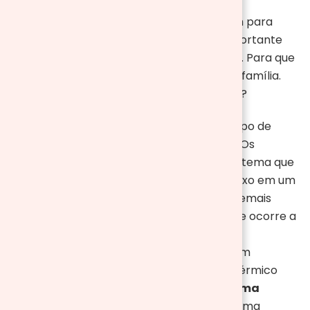
O frio nunca está só de passagem. Ele vem para
ficar durante longos meses! Por isso é importante
escolher o tipo de aquecimento adequado. Para que
o seu lar fique mais agradável para toda a família.
Mas quais são as opções de aquecimentos?
Radiadores:
Com certeza esse é um tipo de
aquecimento mais presente nas casas. Os
radiadores funcionam através de um sistema que
fornece calor para toda a casa, sendo fixo em um
único ponto onde espalha o calor aos demais
espaços através de uma tubulação onde ocorre a
circulação de água quente
Piso aquecido:
O piso aquecido também
conhecido como piso radiante ou piso térmico
pode funcionar de duas maneiras:
sistema
elétrico
ou
sistema hidráulico
. O sistema