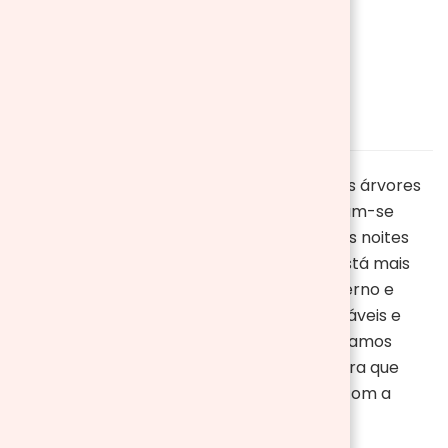
chegada do frio com
aquecedores e lareiras
atualizado em
21/11/2024
O outono já chegou e com ele as folhas das árvores
começaram a cair. As que ficaram tornaram-se
amarelas, laranjas ou até avermelhadas. As noites
chegam mais rápido e a temperatura já está mais
baixa. Estamos a abrir caminho para o inverno e
tudo o que mais queremos é estar confortáveis e
quentinhos. Por isso em
Aosom.pt
selecionamos
diferentes tipos aquecedores e lareiras para que
desfrute de uma noite de filmes e pipoca com a
família, quentinhos na sua casa.