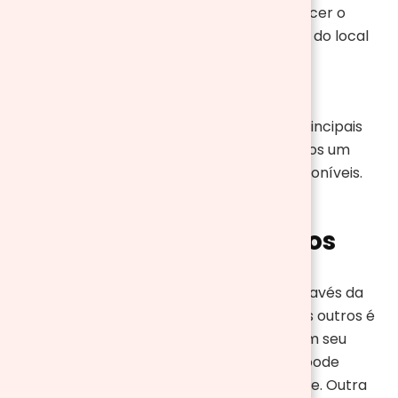
entre outros. A função é a mesma, aquecer o
ambiente. A melhor escolha dependerá do local
onde quer colocar e quais são as suas
necessidades
Agora que você já conhece quais são os principais
tipos de aquecimentos, abaixo explicaremos um
pouco melhor os dois tipos que temos disponíveis.
Aquecedores Cerâmicos
Os aquecedores cerâmicos funcionam através da
resistência elétrica, mais o que o difere dos outros é
que esse possui uma placa de cerâmica em seu
interior. Uma vez quente esse aquecedor pode
esquentar o ambiente de maneira uniforme. Outra