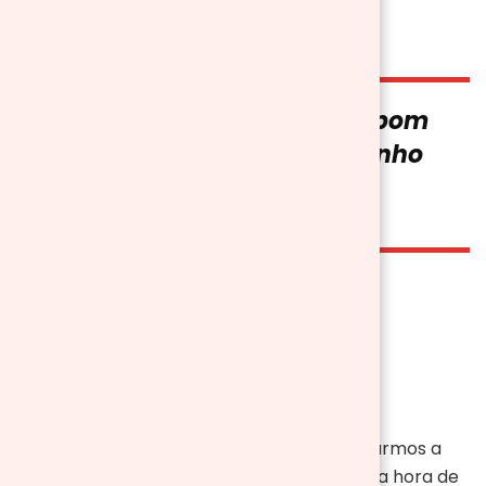
Em noites de inverno, um bom
vinho, lareira e muito carinho
ÉDIO GUIMARÃES
→
Index
O que fazer nos dias
mais frios?
Com o frio se aproximando é hora começarmos a
aquecer as nossas casas. Por isso, chegou a hora de