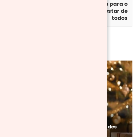
celebrar este
soluções para o
Halloween 2024
bem-estar de
todos
Também pode gostar de...
BLOG
Casa
Natal
Descubra a magia do Natal com atividades
para crianças