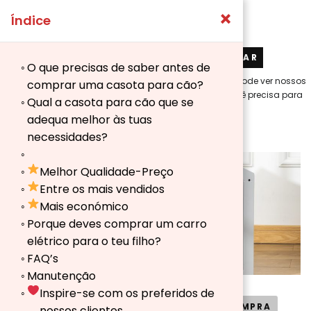
×
Índice
PESQUISAR
O que precisas de saber antes de
Tem dúvidas sobre qual produto escolher? Aqui você pode ver nossos
comprar uma casota para cão?
guias de compra com todas as informações que você precisa para
Qual a casota para cão que se
encontrar o produto certo para você.
adequa melhor às tuas
necessidades?
Melhor Qualidade-Preço
Entre os mais vendidos
Mais económico
Porque deves comprar um carro
elétrico para o teu filho?
FAQ’s
Manutenção
Inspire-se com os preferidos de
ANIMAIS DE ESTIMAÇÃO
GUIAS DE COMPRA
nossos clientes