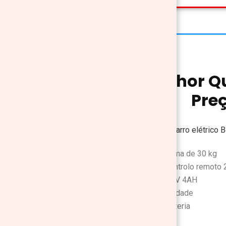
Melhor Q
Pre
Carro elétrico 
Capacidade máxima de 30 kg
Equipado com controlo remoto 
Potência de 2 x 6V 4AH
3 níveis de velocidade
45 minutos de bateria