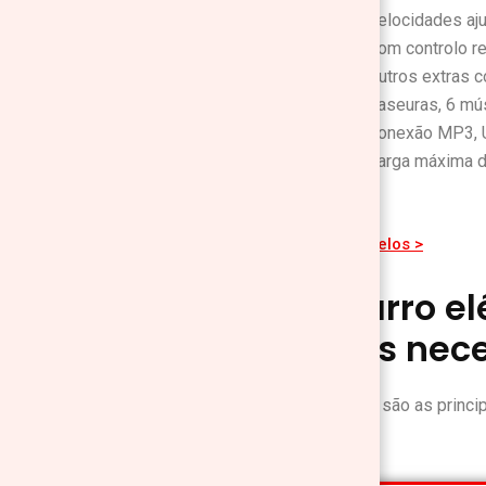
Velocidades aju
Com controlo r
Outros extras c
traseuras, 6 mú
Conexão MP3, 
Carga máxima 
ver todos os modelos >
Qual o carro e
melhor às nece
Vejamos então quais são as princip
decisão: