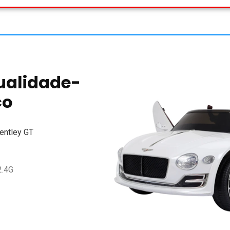
ualidade-
ço
Bentley GT
2.4G