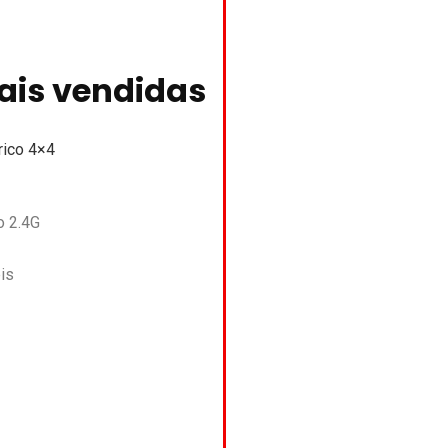
ais vendidas
rico 4×4
o 2.4G
is