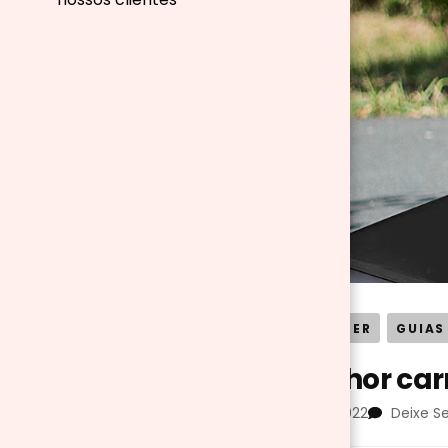
BRINQUEDOS E LAZER
GUIAS
Qual o melhor carr
atualizado em
22/11/2022
Deixe S