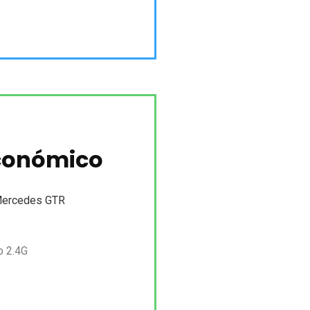
conómico
 Mercedes GTR
o 2.4G