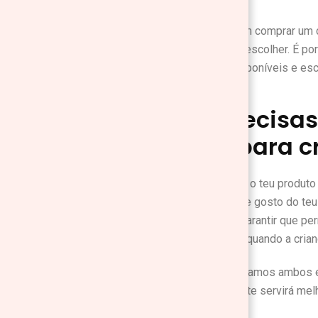
Se estás a pensar em comprar um ca
melhor modelo para escolher. É po
todas as opções disponíveis e esc
O que precisas
elétrico para 
Antes de escolheres o teu produto
dependerá da idade e gosto do teu 
brinquedo é crucial garantir que 
menos potente e só quando a crianç
Em seguidas comparamos ambos est
sobre o produto que te servirá melh