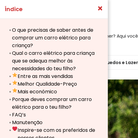
×
Índice
O que precisas de saber antes de
Tem dúvidas sobre qual produto escolher? Aqui você
comprar um carro elétrico para
criança?
Qual o carro elétrico para criança
que se adequa melhor às
Inicio
Animais de estimação
Brinquedos e Lazer
necessidades do teu filho?
Entre as mais vendidas
Melhor Qualidade-Preço
Mais económico
Porque deves comprar um carro
elétrico para o teu filho?
FAQ’s
→
Manutenção
Index
Inspire-se com os preferidos de
nossos clientes