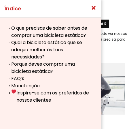
×
Índice
PESQUISAR
O que precisas de saber antes de
Tem dúvidas sobre qual produto escolher? Aqui você pode ver nossos
comprar uma bicicleta estática?
guias de compra com todas as informações que você precisa para
Qual a bicicleta estática que se
encontrar o produto certo para você.
adequa melhor às tuas
necessidades?
Porque deves comprar uma
bicicleta estática?
FAQ’s
Manutenção
Inspire-se com os preferidos de
nossos clientes
DESPORTOS
GUIAS DE COMPRA