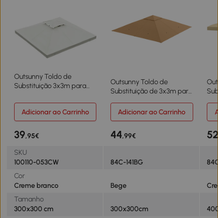
Outsunny Toldo de
Outsunny Toldo de
Out
Substituição 3x3m para
Substituição de 3x3m para
Sub
Pérgolas Toldo de
Pérgola de Jardim com 8
Pér
Substituição de Pérgolas
Orifícios de Drenagem e
Res
Adicionar ao Carrinho
Adicionar ao Carrinho
A
de Jardim Creme
Ventilação Bege
de
39
44
5
,95€
,99€
SKU
100110-053CW
84C-141BG
84
Cor
Creme branco
Bege
Cr
Tamanho
300x300 cm
300x300cm
40