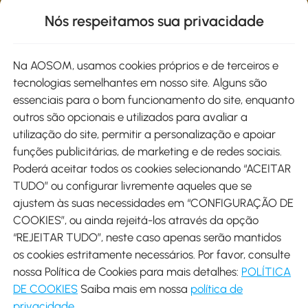
Informações de interesse
Nós respeitamos sua privacidade
Site
Na AOSOM, usamos cookies próprios e de terceiros e
tecnologias semelhantes em nosso site. Alguns são
Métodos de pagamento
essenciais para o bom funcionamento do site, enquanto
outros são opcionais e utilizados para avaliar a
utilização do site, permitir a personalização e apoiar
funções publicitárias, de marketing e de redes sociais.
Poderá aceitar todos os cookies selecionando “ACEITAR
Envio
TUDO” ou configurar livremente aqueles que se
ajustem às suas necessidades em “CONFIGURAÇÃO DE
COOKIES”, ou ainda rejeitá-los através da opção
“REJEITAR TUDO”, neste caso apenas serão mantidos
os cookies estritamente necessários. Por favor, consulte
Descarregar Aosom App
nossa Política de Cookies para mais detalhes:
POLÍTICA
DE COOKIES
Saiba mais em nossa
política de
Google Play
privacidade
.