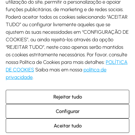
utilização do site, permitir a personalização e apoiar
funções publicitárias, de marketing e de redes sociais.
Poderá aceitar todos os cookies selecionando “ACEITAR
Envio
TUDO” ou configurar livremente aqueles que se
ajustem às suas necessidades em “CONFIGURAÇÃO DE
COOKIES”, ou ainda rejeitá-los através da opção
“REJEITAR TUDO”, neste caso apenas serão mantidos
os cookies estritamente necessários. Por favor, consulte
Descarregar Aosom App
nossa Política de Cookies para mais detalhes:
POLÍTICA
DE COOKIES
Saiba mais em nossa
política de
Google Play
privacidade
.
Rejeitar tudo
+34 931 294 512 (Seg-Sex das 7:30 às 16:30h)
info@aosom.pt
Configurar
C/ Roc Gros, nº 15. 08550 Els Hostalets de Balenyà (Barcelona),
Espanha
© 2014-2026 SPANISH AOSOM SL (NIF: B66295775) Todos os
Aceitar tudo
direitos reservados.