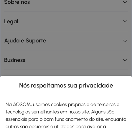
Sobre nós
Legal
Ajuda e Suporte
Business
Informações de interesse
Nós respeitamos sua privacidade
Site
Na AOSOM, usamos cookies próprios e de terceiros e
tecnologias semelhantes em nosso site. Alguns são
Métodos de pagamento
essenciais para o bom funcionamento do site, enquanto
outros são opcionais e utilizados para avaliar a