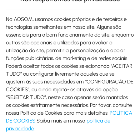
Site
Na AOSOM, usamos cookies próprios e de terceiros e
tecnologias semelhantes em nosso site. Alguns são
Métodos de pagamento
essenciais para o bom funcionamento do site, enquanto
outros são opcionais e utilizados para avaliar a
utilização do site, permitir a personalização e apoiar
funções publicitárias, de marketing e de redes sociais.
Poderá aceitar todos os cookies selecionando “ACEITAR
Envio
TUDO” ou configurar livremente aqueles que se
ajustem às suas necessidades em “CONFIGURAÇÃO DE
COOKIES”, ou ainda rejeitá-los através da opção
“REJEITAR TUDO”, neste caso apenas serão mantidos
os cookies estritamente necessários. Por favor, consulte
Descarregar Aosom App
nossa Política de Cookies para mais detalhes:
POLÍTICA
DE COOKIES
Saiba mais em nossa
política de
Google Play
privacidade
.