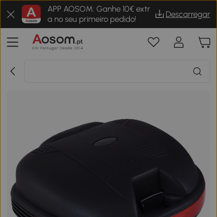
APP AOSOM: Ganhe 10€ extr
Descarregar
a no seu primeiro pedido!