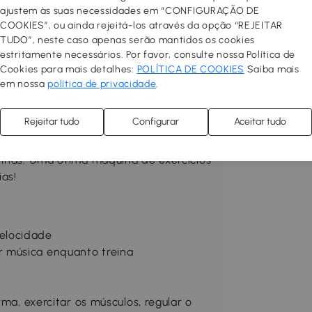
, dê um toque novo à sua casa! Você
ajustem às suas necessidades em “CONFIGURAÇÃO DE
funcional adicionando
COOKIES”, ou ainda rejeitá-los através da opção “REJEITAR
ala de estar, o corredor, o quarto
TUDO”, neste caso apenas serão mantidos os cookies
precise com apenas alguns cliques.
estritamente necessários. Por favor, consulte nossa Política de
Cookies para mais detalhes:
POLÍTICA DE COOKIES
Saiba mais
em nossa
política de privacidade
.
eira de exercitar os músculos e
rpo e ajudar a reduzir a gordura
Rejeitar tudo
Configurar
Aceitar tudo
, circulação, treinamento esportivo,
m controle de 99 velocidades para que
tinas. Uma ótima máquina de exercícios
ias!
elocidade
 música enquanto treina
rma, exercitar os músculos, regular o