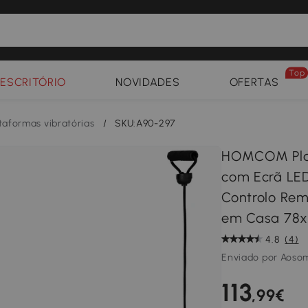
Top
ESCRITÓRIO
NOVIDADES
OFERTAS
taformas vibratórias
/
SKU:A90-297
HOMCOM Plat
com Ecrã LED
Controlo Rem
em Casa 78x
4.8
(4)
Enviado por Aoso
113
,99€