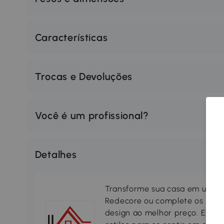
Características
Trocas e Devoluções
Você é um profissional?
Detalhes
Transforme sua casa em um lar
Redecore ou complete os seus
design ao melhor preço. Escol