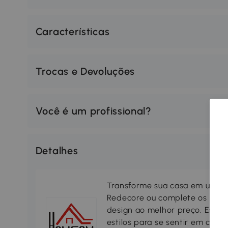
Características
Trocas e Devoluções
Você é um profissional?
Detalhes
Transforme sua casa em um lar
Redecore ou complete os seus
design ao melhor preço. Escol
estilos para se sentir em casa