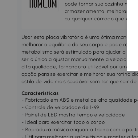
pode tornar sua cozinha mais 
armazenamento, melhorando a s
ou qualquer cômodo que você 
Usar esta placa vibratória é uma ótima maneira 
melhorar o equilíbrio do seu corpo e pode reduzi
metabolismo será estimulado para ajudar a torn
ser o único a ajustar manualmente a velocidade 
alta qualidade, tornando-o utilizável por um lo
opção para se exercitar e melhorar sua rotina di
estilo de vida mais saudável sem ter que sair de
Caracteristicas
- Fabricado em ABS e metal de alta qualidade p
- Controle de velocidade de 1-99
- Painel de LED mostra tempo e velocidade
- Ideal para exercitar todo o corpo
- Reproduza música enquanto treina com a port
- Útil para melhorar a saúde física e manter a fo