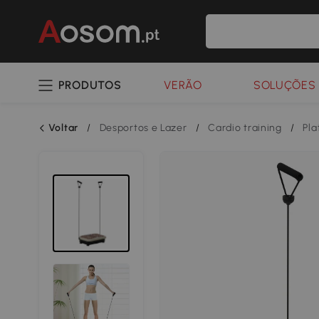
PRODUTOS
VERÃO
SOLUÇÕES 
Voltar
/
Desportos e Lazer
/
Cardio training
/
Pla