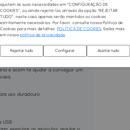
funcional adicionando
ajustem às suas necessidades em “CONFIGURAÇÃO DE
ala de estar, o corredor, o quarto
COOKIES”, ou ainda rejeitá-los através da opção “REJEITAR
TUDO”, neste caso apenas serão mantidos os cookies
precise com apenas alguns cliques.
estritamente necessários. Por favor, consulte nossa Política de
Cookies para mais detalhes:
POLÍTICA DE COOKIES
Saiba mais
de exercitar seus músculos. Você vai
em nossa
política de privacidade
.
r a gordura indesejada. Além disso, seu
ar seu corpo mais saudável. Você pode
Rejeitar tudo
Configurar
Aceitar tudo
de 1 a 99. Fabricado com materiais de
ngo período de tempo. É uma ótima
ária e assim te ajudar a conseguir um
 casa.
ara uso duradouro
a USB
rma, exercitar os músculos, regular o