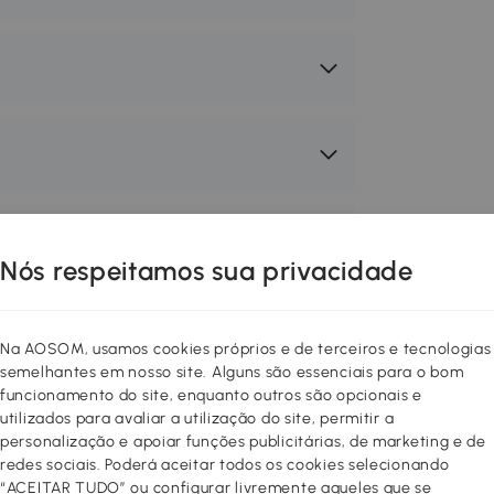
Nós respeitamos sua privacidade
Na AOSOM, usamos cookies próprios e de terceiros e tecnologias
semelhantes em nosso site. Alguns são essenciais para o bom
funcionamento do site, enquanto outros são opcionais e
 aconchegante e funcional!
utilizados para avaliar a utilização do site, permitir a
 espaços interiores com móveis de
personalização e apoiar funções publicitárias, de marketing e de
ha móveis e decoração entre vários
redes sociais. Poderá aceitar todos os cookies selecionando
, dê um toque novo à sua casa! Você
“ACEITAR TUDO” ou configurar livremente aqueles que se