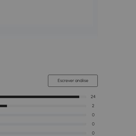
Escrever análise
24
2
0
0
0