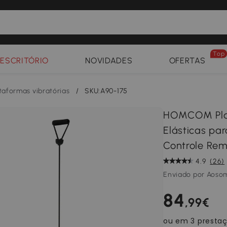
Top
ESCRITÓRIO
NOVIDADES
OFERTAS
taformas vibratórias
/
SKU:A90-175
HOMCOM Plat
Elásticas pa
Controle Rem
4.9
(26)
Enviado por Aoso
84
,99€