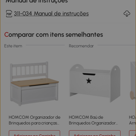
Manual de instruções
311-034 Manual de instruções
Comparar com itens semelhantes
Este item
Recomendar
HOMCOM Organizador de
HOMCOM Baú de
HO
Brinquedos para crianças
Brinquedos Organizador
Ar
acima de 2 anos Banco de
de Brinquedos Infantil com
Bri
Armazenamento Infantil
Desenho de Segurança
com