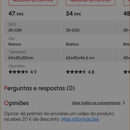
Adicionar ao Carrinho
Adicionar ao Carrinho
A
de Madeira de Pinho com
Amplo Espaço
Car
Tampa de Amortecimento
62x40x46,5cm Branco
Inf
47
54
4
,99€
,99€
e Encosto Alto para Sala
Bra
de Jogos quarto
SKU
60x30x50cm Banco
311-034
311-003
311
Cor
Branco
Branco
Bra
Tamanho
60x30x50cm
62x40x46,5 cm
40
Opiniões
4.9
4.8
Perguntas e respostas (
0
)
Opiniões
Veja todos os comentários
Opinar dá prémio! Ao enviares um vídeo do produto,
recebes 20 € de desconto.
Mais informações