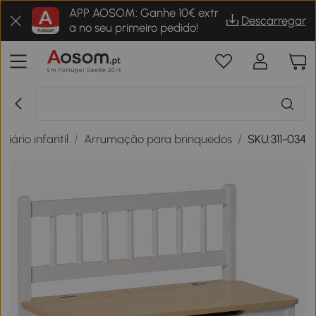
APP AOSOM: Ganhe 10€ extr
Descarregar
a no seu primeiro pedido!
liário infantil
/
Arrumação para brinquedos
/
SKU:311-034