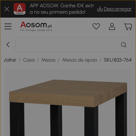
APP AOSOM: Ganhe 10€ extr
Descarregar
a no seu primeiro pedido!
Voltar
/
Casa
/
Mesas
/
Mesas de apoio
/
SKU:833-764