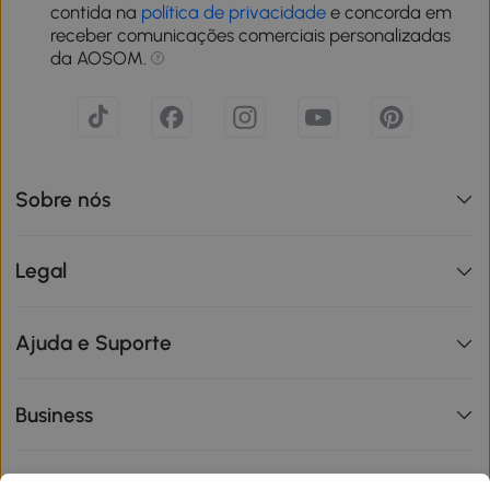
contida na
política de privacidade
e concorda em
receber comunicações comerciais personalizadas
da AOSOM.
Sobre nós
Legal
Ajuda e Suporte
Business
Informações de interesse