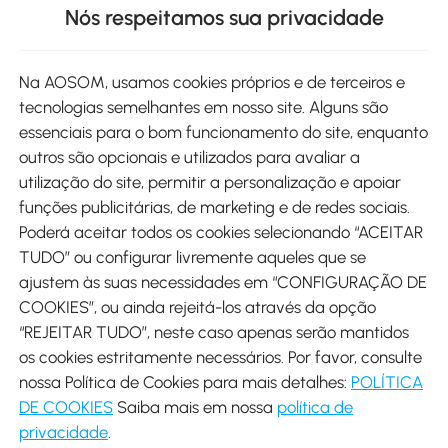
Nós respeitamos sua privacidade
Site
Na AOSOM, usamos cookies próprios e de terceiros e
tecnologias semelhantes em nosso site. Alguns são
Métodos de pagamento
essenciais para o bom funcionamento do site, enquanto
outros são opcionais e utilizados para avaliar a
utilização do site, permitir a personalização e apoiar
funções publicitárias, de marketing e de redes sociais.
Poderá aceitar todos os cookies selecionando “ACEITAR
Envio
TUDO” ou configurar livremente aqueles que se
ajustem às suas necessidades em “CONFIGURAÇÃO DE
COOKIES”, ou ainda rejeitá-los através da opção
“REJEITAR TUDO”, neste caso apenas serão mantidos
os cookies estritamente necessários. Por favor, consulte
Descarregar Aosom App
nossa Política de Cookies para mais detalhes:
POLÍTICA
DE COOKIES
Saiba mais em nossa
política de
Google Play
privacidade
.