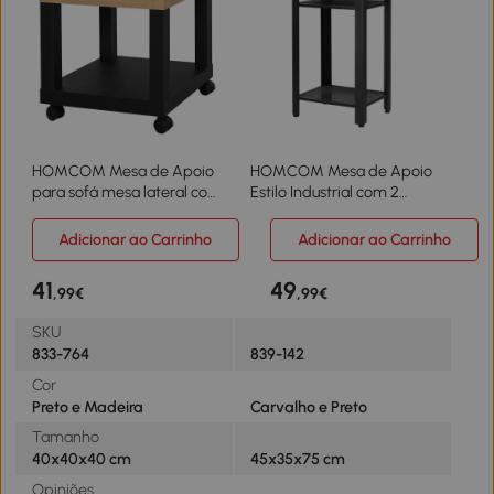
HOMCOM Mesa de Apoio
HOMCOM Mesa de Apoio
para sofá mesa lateral com
Estilo Industrial com 2
prateleira aberta Rodas
Prateleiras de Grade de
40x40x40 Preto e Madeira
Metal e Pés Ajustáveis
Adicionar ao Carrinho
Adicionar ao Carrinho
45x35x75cm Carvalho e
Branco
41
49
,99€
,99€
SKU
833-764
839-142
Cor
Preto e Madeira
Carvalho e Preto
Tamanho
40x40x40 cm
45x35x75 cm
Opiniões