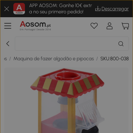
APP AOSOM: Ganhe 10€ extr
Descarregar
a no seu primeiro pedido!
cos
/
Maquina de fazer algodão e pipocas
/
SKU:800-038