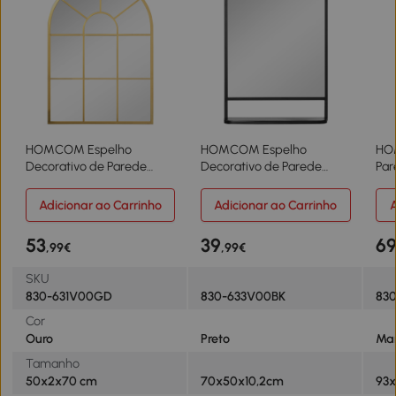
HOMCOM Espelho
HOMCOM Espelho
HO
Decorativo de Parede
Decorativo de Parede
Par
50x70cm Espelho de
70x50cm Espelho
93x
Metal para Sala de Jantar
Retangular de Metal com
Dec
Adicionar ao Carrinho
Adicionar ao Carrinho
A
Dormitório Entrada Estilo
Prateleira de
Est
Moderno Dourado
Armazenamento Estilo
Est
53
39
6
,99€
,99€
Moderno Preto
Ma
SKU
830-631V00GD
830-633V00BK
83
Cor
Ouro
Preto
Ma
Tamanho
50x2x70 cm
70x50x10,2cm
93x