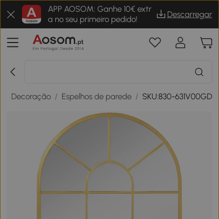
APP AOSOM: Ganhe 10€ extr
Descarregar
a no seu primeiro pedido!
a
/
Decoração
/
Espelhos de parede
/
SKU:830-631V00GD