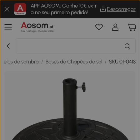
APP AOSOM: Ganhe 10€ extr
Descarregar
a no seu primeiro pedido!
 velas de sombra
/
Bases de Chapéus de sol
/
SKU:01-0413