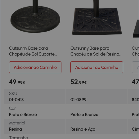
Outsunny Base para
Outsunny Base para
Out
Chapéu de Sol Suporte
Chapéu de Sol de Resina
Cha
para Chapéu de Sol de
para Mastros de Ø3,8 cm y
par
Resina para Jardim terraço
Ø4,8 cm para Peso 15 kg
38m
Adicionar ao Carrinho
Adicionar ao Carrinho
A
Exterior Ø57x35cm Preto e
47x47x32 cm Preto e
Cha
Bronze
Bronze
de 
49
52
4
,99€
,99€
Pre
SKU
01-0413
01-0899
84
Cor
Preto e Bronze
Preto e Bronze
Pre
Material
Resina
Resina e Aço
Cim
Tamanho